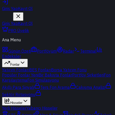
Giriş Yap
Kayıt Ol
Giriş Yap
Kayıt Ol
PRO Üyelik
Ana Menu
Günün Özeti
Portföyüm
Radar
Terminal
Endeksler
Fonlar
Yatırım Fonları
BES Fonları
Borsa Yatırım Fonu
Popüler Fonlar
Yeni
Bir Bakışta Fonlar
Portföy Şirketleri
Fon
Karşılaştırma
Fon Simülasyonu
Akıllı Para Sinyali
Ters Fon Arama
Çakışma Analizi
Sektör Rotasyonu
Hisseler
Yerli Hisseler
Yabancı Hisseler