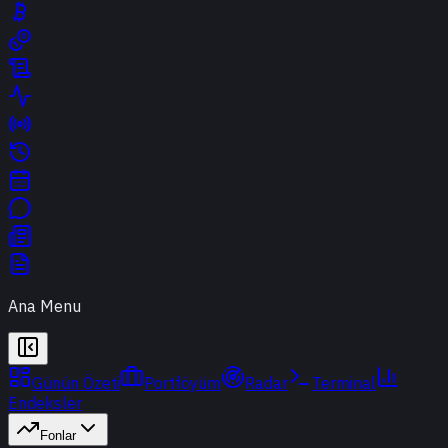
Ana Menu
Günün Özeti
Portföyüm
Radar
Terminal
Endeksler
Fonlar