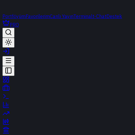
Portföyüm
Favorilerim
Canlı Yayın
Terminal
t-Chat
Destek
PRO