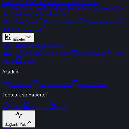
Yatırım Fonları
BES Fonları
Borsa Yatırım Fonu
Popüler Fonlar
Yeni
Bir Bakışta Fonlar
Portföy Şirketleri
Fon
Karşılaştırma
Fon Simülasyonu
Akıllı Para Sinyali
Ters Fon Arama
Çakışma Analizi
Sektör Rotasyonu
Hisseler
Yerli Hisseler
Yabancı Hisseler
ETF
Kripto
Altın & Döviz
Vadeli Piyasa
Teknik
Analiz
Araçlar
Akademi
Canlı Yayın
Geçmiş Yayınlar
Yayın Takvimi
Topluluk ve Haberler
t-Chat
Haberler
Yazılar
Bağlantı Yok