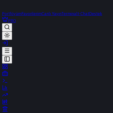
Portföyüm
Favorilerim
Canlı Yayın
Terminal
t-Chat
Destek
PRO