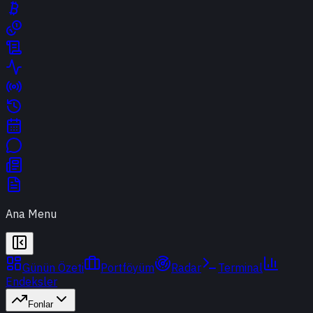
Ana Menu
Günün Özeti
Portföyüm
Radar
Terminal
Endeksler
Fonlar