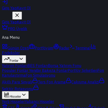
Giriş Yap
Kayıt Ol
Giriş Yap
Kayıt Ol
PRO Üyelik
Ana Menu
Günün Özeti
Portföyüm
Radar
Terminal
Endeksler
Fonlar
Yatırım Fonları
BES Fonları
Borsa Yatırım Fonu
Popüler Fonlar
Yeni
Bir Bakışta Fonlar
Portföy Şirketleri
Fon
Karşılaştırma
Fon Simülasyonu
Akıllı Para Sinyali
Ters Fon Arama
Çakışma Analizi
Sektör Rotasyonu
Hisseler
Yerli Hisseler
Yabancı Hisseler