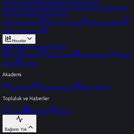
Yatırım Fonları
BES Fonları
Borsa Yatırım Fonu
Popüler Fonlar
Yeni
Bir Bakışta Fonlar
Portföy Şirketleri
Fon
Karşılaştırma
Fon Simülasyonu
Akıllı Para Sinyali
Ters Fon Arama
Çakışma Analizi
Sektör Rotasyonu
Hisseler
Yerli Hisseler
Yabancı Hisseler
ETF
Kripto
Altın & Döviz
Vadeli Piyasa
Teknik
Analiz
Araçlar
Akademi
Canlı Yayın
Geçmiş Yayınlar
Yayın Takvimi
Topluluk ve Haberler
t-Chat
Haberler
Yazılar
Bağlantı Yok