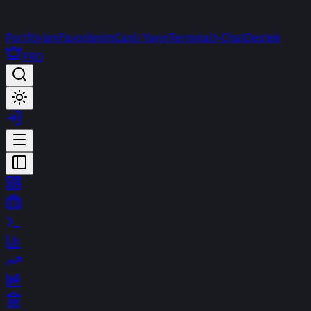
Portföyüm
Favorilerim
Canlı Yayın
Terminal
t-Chat
Destek
PRO