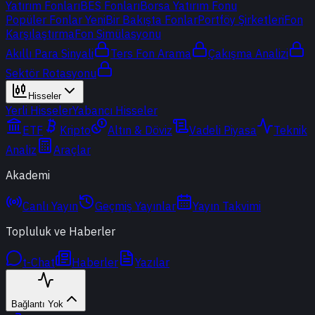
Yatırım Fonları
BES Fonları
Borsa Yatırım Fonu
Popüler Fonlar
Yeni
Bir Bakışta Fonlar
Portföy Şirketleri
Fon
Karşılaştırma
Fon Simülasyonu
Akıllı Para Sinyali
Ters Fon Arama
Çakışma Analizi
Sektör Rotasyonu
Hisseler
Yerli Hisseler
Yabancı Hisseler
ETF
Kripto
Altın & Döviz
Vadeli Piyasa
Teknik
Analiz
Araçlar
Akademi
Canlı Yayın
Geçmiş Yayınlar
Yayın Takvimi
Topluluk ve Haberler
t-Chat
Haberler
Yazılar
Bağlantı Yok