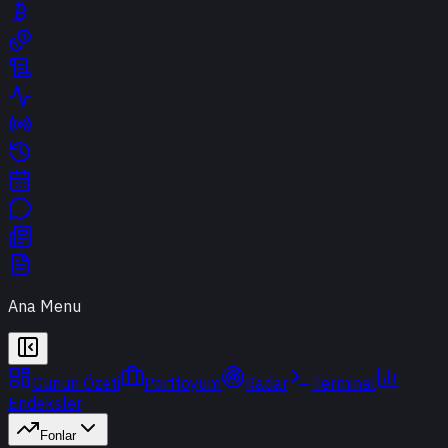
Ana Menu
Günün Özeti
Portföyüm
Radar
Terminal
Endeksler
Fonlar