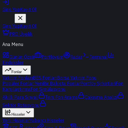
Giriş Yap
Kayıt Ol
Giriş Yap
Kayıt Ol
PRO Üyelik
Ana Menu
Günün Özeti
Portföyüm
Radar
Terminal
Endeksler
Fonlar
Yatırım Fonları
BES Fonları
Borsa Yatırım Fonu
Popüler Fonlar
Yeni
Bir Bakışta Fonlar
Portföy Şirketleri
Fon
Karşılaştırma
Fon Simülasyonu
Akıllı Para Sinyali
Ters Fon Arama
Çakışma Analizi
Sektör Rotasyonu
Hisseler
Yerli Hisseler
Yabancı Hisseler