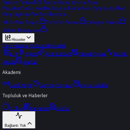
Yatırım Fonları
BES Fonları
Borsa Yatırım Fonu
Popüler Fonlar
Yeni
Bir Bakışta Fonlar
Portföy Şirketleri
Fon
Karşılaştırma
Fon Simülasyonu
Akıllı Para Sinyali
Ters Fon Arama
Çakışma Analizi
Sektör Rotasyonu
Hisseler
Yerli Hisseler
Yabancı Hisseler
ETF
Kripto
Altın & Döviz
Vadeli Piyasa
Teknik
Analiz
Araçlar
Akademi
Canlı Yayın
Geçmiş Yayınlar
Yayın Takvimi
Topluluk ve Haberler
t-Chat
Haberler
Yazılar
Bağlantı Yok