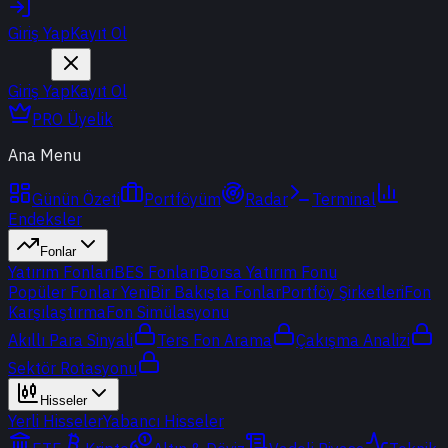
Giriş Yap
Kayıt Ol
Giriş Yap
Kayıt Ol
PRO Üyelik
Ana Menu
Günün Özeti
Portföyüm
Radar
Terminal
Endeksler
Fonlar
Yatırım Fonları
BES Fonları
Borsa Yatırım Fonu
Popüler Fonlar
Yeni
Bir Bakışta Fonlar
Portföy Şirketleri
Fon
Karşılaştırma
Fon Simülasyonu
Akıllı Para Sinyali
Ters Fon Arama
Çakışma Analizi
Sektör Rotasyonu
Hisseler
Yerli Hisseler
Yabancı Hisseler