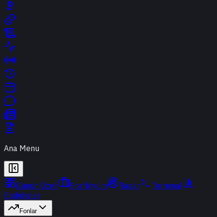
Ana Menu
Günün Özeti
Portföyüm
Radar
Terminal
Endeksler
Fonlar