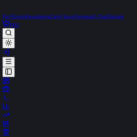
Portföyüm
Favorilerim
Canlı Yayın
Terminal
t-Chat
Destek
PRO