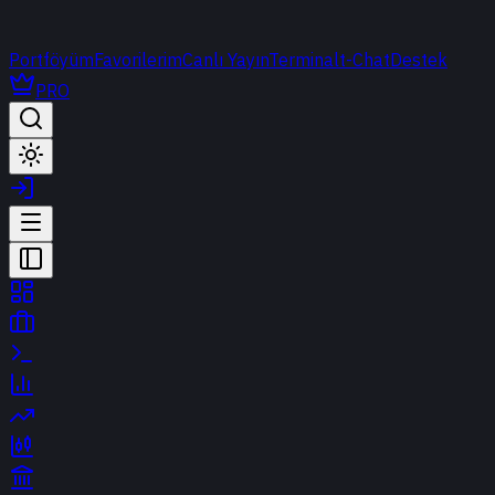
Portföyüm
Favorilerim
Canlı Yayın
Terminal
t-Chat
Destek
PRO