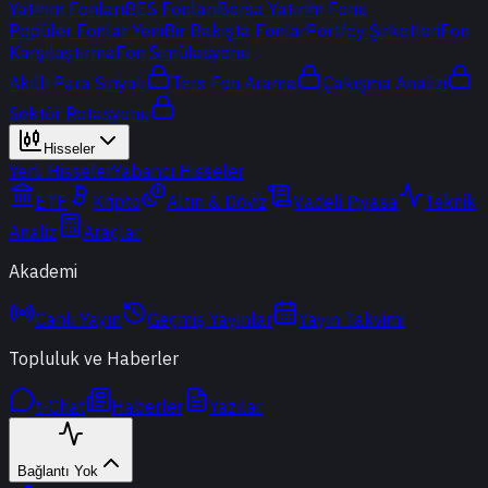
Yatırım Fonları
BES Fonları
Borsa Yatırım Fonu
Popüler Fonlar
Yeni
Bir Bakışta Fonlar
Portföy Şirketleri
Fon
Karşılaştırma
Fon Simülasyonu
Akıllı Para Sinyali
Ters Fon Arama
Çakışma Analizi
Sektör Rotasyonu
Hisseler
Yerli Hisseler
Yabancı Hisseler
ETF
Kripto
Altın & Döviz
Vadeli Piyasa
Teknik
Analiz
Araçlar
Akademi
Canlı Yayın
Geçmiş Yayınlar
Yayın Takvimi
Topluluk ve Haberler
t-Chat
Haberler
Yazılar
Bağlantı Yok