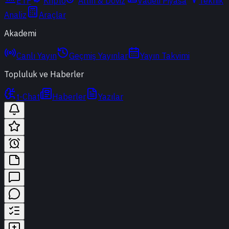
ETF
Kripto
Altın & Döviz
Vadeli Piyasa
Teknik
Analiz
Araçlar
Akademi
Canlı Yayın
Geçmiş Yayınlar
Yayın Takvimi
Topluluk ve Haberler
t-Chat
Haberler
Yazılar