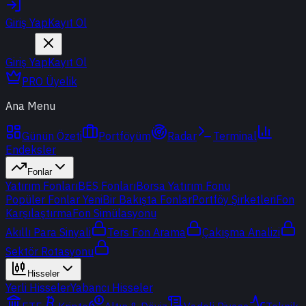
Giriş Yap
Kayıt Ol
Giriş Yap
Kayıt Ol
PRO Üyelik
Ana Menu
Günün Özeti
Portföyüm
Radar
Terminal
Endeksler
Fonlar
Yatırım Fonları
BES Fonları
Borsa Yatırım Fonu
Popüler Fonlar
Yeni
Bir Bakışta Fonlar
Portföy Şirketleri
Fon
Karşılaştırma
Fon Simülasyonu
Akıllı Para Sinyali
Ters Fon Arama
Çakışma Analizi
Sektör Rotasyonu
Hisseler
Yerli Hisseler
Yabancı Hisseler