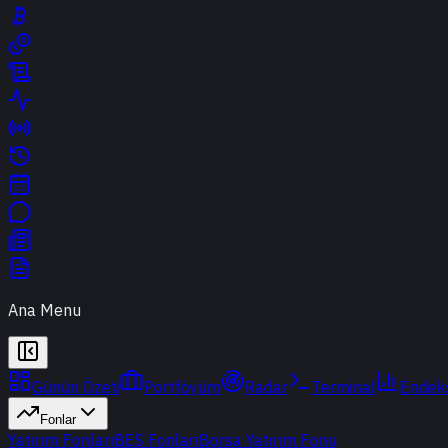
Ana Menu
Günün Özeti
Portföyüm
Radar
Terminal
Endek
Fonlar
Yatırım Fonları
BES Fonları
Borsa Yatırım Fonu