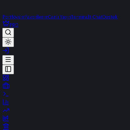
Portföyüm
Favorilerim
Canlı Yayın
Terminal
t-Chat
Destek
PRO