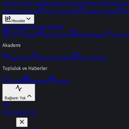
Popüler Fonlar
Yeni
Bir Bakışta Fonlar
Portföy Şirketleri
Fon K
Akıllı Para Sinyali
Ters Fon Arama
Çakışma Analizi
S
Hisseler
Yerli Hisseler
Yabancı Hisseler
ETF
Kripto
Altın & Döviz
Vadeli Piyasa
Teknik 
Akademi
Canlı Yayın
Geçmiş Yayınlar
Yayın Takvimi
Topluluk ve Haberler
t-Chat
Haberler
Yazılar
Bağlantı Yok
Giriş Yap
Kayıt Ol