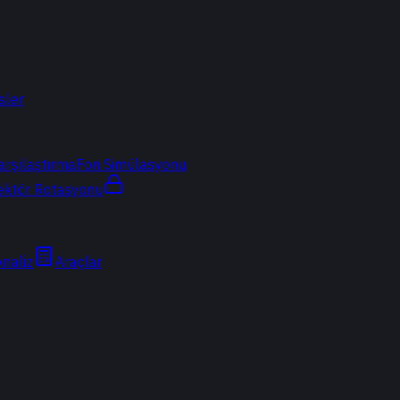
sler
arşılaştırma
Fon Simülasyonu
ektör Rotasyonu
Analiz
Araçlar