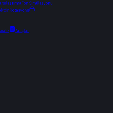
arşılaştırma
Fon Simülasyonu
ektör Rotasyonu
Analiz
Araçlar