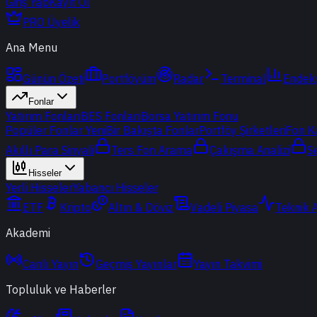
Giriş Yap
Kayıt Ol
PRO Üyelik
Ana Menu
Günün Özeti
Portföyüm
Radar
Terminal
Endek
Fonlar
Yatırım Fonları
BES Fonları
Borsa Yatırım Fonu
Popüler Fonlar
Yeni
Bir Bakışta Fonlar
Portföy Şirketleri
Fon K
Akıllı Para Sinyali
Ters Fon Arama
Çakışma Analizi
S
Hisseler
Yerli Hisseler
Yabancı Hisseler
ETF
Kripto
Altın & Döviz
Vadeli Piyasa
Teknik 
Akademi
Canlı Yayın
Geçmiş Yayınlar
Yayın Takvimi
Topluluk ve Haberler