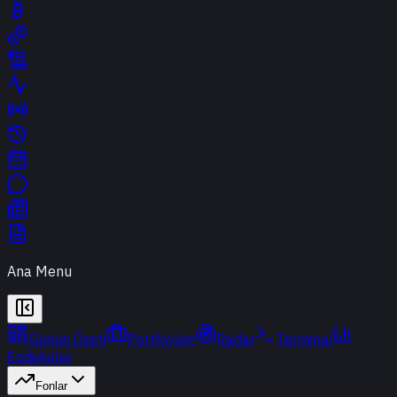
Ana Menu
Günün Özeti
Portföyüm
Radar
Terminal
Endeksler
Fonlar