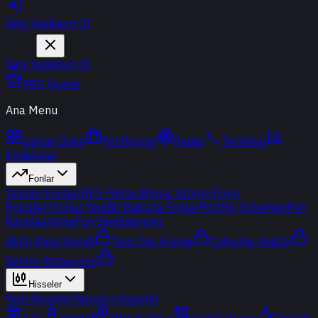
Giriş Yap
Kayıt Ol
Giriş Yap
Kayıt Ol
PRO Üyelik
Ana Menu
Günün Özeti
Portföyüm
Radar
Terminal
Endeksler
Fonlar
Yatırım Fonları
BES Fonları
Borsa Yatırım Fonu
Popüler Fonlar
Yeni
Bir Bakışta Fonlar
Portföy Şirketleri
Fon
Karşılaştırma
Fon Simülasyonu
Akıllı Para Sinyali
Ters Fon Arama
Çakışma Analizi
Sektör Rotasyonu
Hisseler
Yerli Hisseler
Yabancı Hisseler