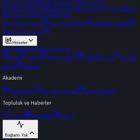
Yatırım Fonları
BES Fonları
Borsa Yatırım Fonu
Popüler Fonlar
Yeni
Bir Bakışta Fonlar
Portföy Şirketleri
Fon
Karşılaştırma
Fon Simülasyonu
Akıllı Para Sinyali
Ters Fon Arama
Çakışma Analizi
Sektör Rotasyonu
Hisseler
Yerli Hisseler
Yabancı Hisseler
ETF
Kripto
Altın & Döviz
Vadeli Piyasa
Teknik
Analiz
Araçlar
Akademi
Canlı Yayın
Geçmiş Yayınlar
Yayın Takvimi
Topluluk ve Haberler
t-Chat
Haberler
Yazılar
Bağlantı Yok