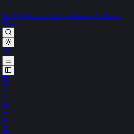
Portföyüm
Favorilerim
Canlı Yayın
Terminal
t-Chat
Destek
PRO