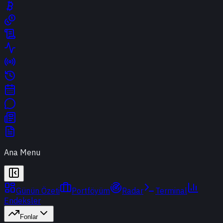
Ana Menu
Günün Özeti
Portföyüm
Radar
Terminal
Endeksler
Fonlar