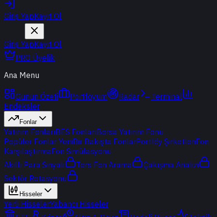
Giriş Yap
Kayıt Ol
Giriş Yap
Kayıt Ol
PRO Üyelik
Ana Menu
Günün Özeti
Portföyüm
Radar
Terminal
Endeksler
Fonlar
Yatırım Fonları
BES Fonları
Borsa Yatırım Fonu
Popüler Fonlar
Yeni
Bir Bakışta Fonlar
Portföy Şirketleri
Fon
Karşılaştırma
Fon Simülasyonu
Akıllı Para Sinyali
Ters Fon Arama
Çakışma Analizi
Sektör Rotasyonu
Hisseler
Yerli Hisseler
Yabancı Hisseler