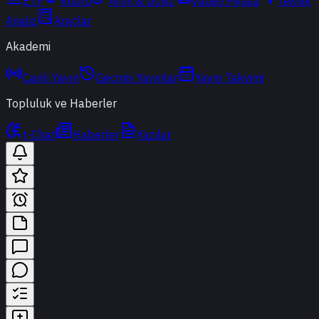
ETF
Kripto
Altın & Döviz
Vadeli Piyasa
Teknik
Analiz
Araçlar
Akademi
Canlı Yayın
Geçmiş Yayınlar
Yayın Takvimi
Topluluk ve Haberler
t-Chat
Haberler
Yazılar