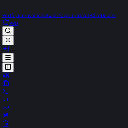
Portföyüm
Favorilerim
Canlı Yayın
Terminal
t-Chat
Destek
PRO