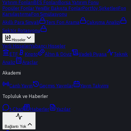
Yatırım Fonları
BES Fonları
Borsa Yatırım Fonu
Popüler Fonlar
Yeni
Bir Bakışta Fonlar
Portföy Şirketleri
Fon
Karşılaştırma
Fon Simülasyonu
Akıllı Para Sinyali
Ters Fon Arama
Çakışma Analizi
Sektör Rotasyonu
Hisseler
Yerli Hisseler
Yabancı Hisseler
ETF
Kripto
Altın & Döviz
Vadeli Piyasa
Teknik
Analiz
Araçlar
Akademi
Canlı Yayın
Geçmiş Yayınlar
Yayın Takvimi
Topluluk ve Haberler
t-Chat
Haberler
Yazılar
Bağlantı Yok