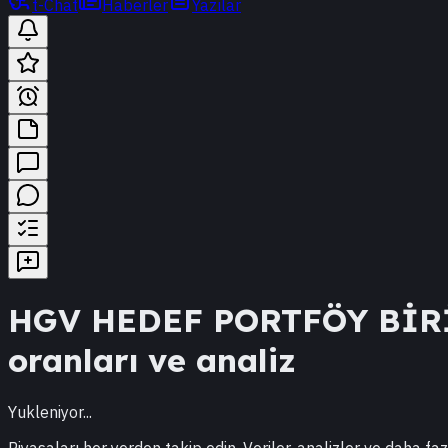
t-Chat
Haberler
Yazılar
HGV
HEDEF PORTFÖY BİR
oranları ve analiz
Yukleniyor...
Piyasaları her yerden takip edin. Veriler, analizler ve daha faz