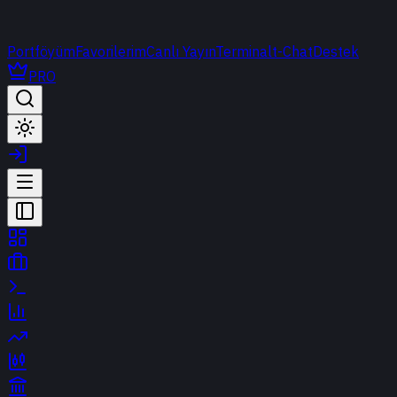
Portföyüm
Favorilerim
Canlı Yayın
Terminal
t-Chat
Destek
PRO