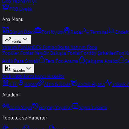
Giriş Yap
Kayıt Ol
PRO Üyelik
Ana Menu
Günün Özeti
Portföyüm
Radar
Terminal
Endek
Fonlar
Yatırım Fonları
BES Fonları
Borsa Yatırım Fonu
Popüler Fonlar
Yeni
Bir Bakışta Fonlar
Portföy Şirketleri
Fon K
Akıllı Para Sinyali
Ters Fon Arama
Çakışma Analizi
S
Hisseler
Yerli Hisseler
Yabancı Hisseler
ETF
Kripto
Altın & Döviz
Vadeli Piyasa
Teknik 
Akademi
Canlı Yayın
Geçmiş Yayınlar
Yayın Takvimi
Topluluk ve Haberler