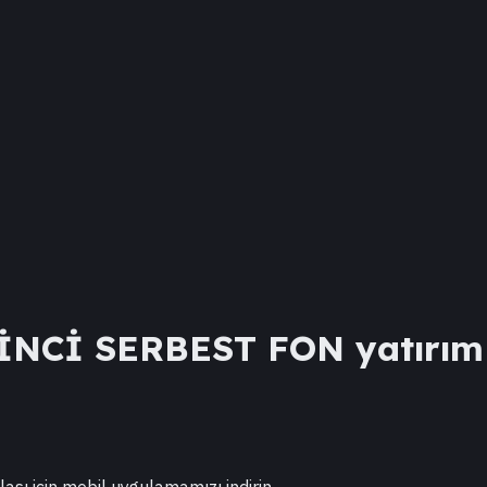
İNCİ SERBEST FON
yatırım 
lası için mobil uygulamamızı indirin.