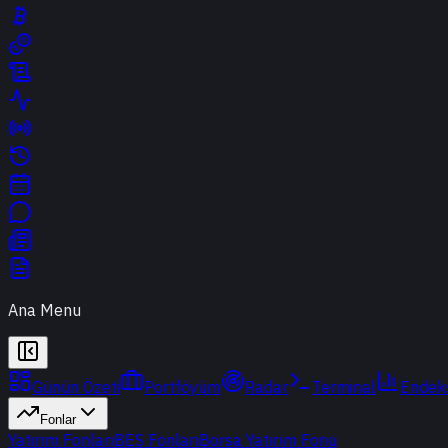
Ana Menu
Günün Özeti
Portföyüm
Radar
Terminal
Endek
Fonlar
Yatırım Fonları
BES Fonları
Borsa Yatırım Fonu