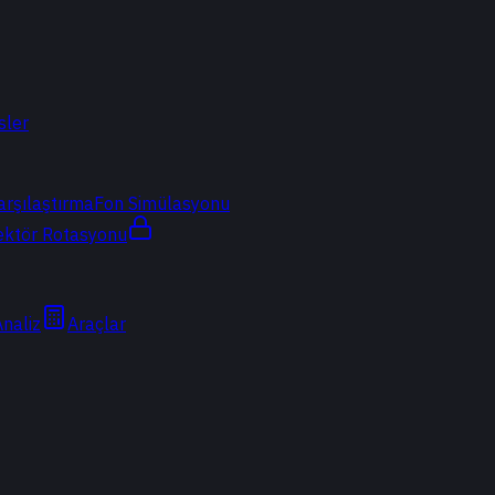
sler
arşılaştırma
Fon Simülasyonu
ektör Rotasyonu
Analiz
Araçlar