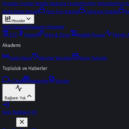
Popüler Fonlar
Yeni
Bir Bakışta Fonlar
Portföy Şirketleri
Fon K
Akıllı Para Sinyali
Ters Fon Arama
Çakışma Analizi
S
Hisseler
Yerli Hisseler
Yabancı Hisseler
ETF
Kripto
Altın & Döviz
Vadeli Piyasa
Teknik 
Akademi
Canlı Yayın
Geçmiş Yayınlar
Yayın Takvimi
Topluluk ve Haberler
t-Chat
Haberler
Yazılar
Bağlantı Yok
Giriş Yap
Kayıt Ol