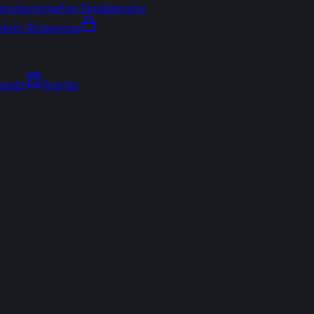
arşılaştırma
Fon Simülasyonu
ektör Rotasyonu
Analiz
Araçlar