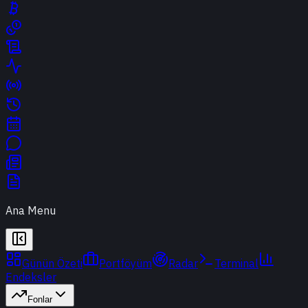
Ana Menu
Günün Özeti
Portföyüm
Radar
Terminal
Endeksler
Fonlar