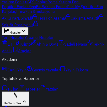
Yatırım Fonları
BES Fonları
Borsa Yatırım Fonu
Popüler Fonlar
Yeni
Bir Bakışta Fonlar
Portföy Şirketleri
Fon
Karşılaştırma
Fon Simülasyonu
Akıllı Para Sinyali
Ters Fon Arama
Çakışma Analizi
Sektör Rotasyonu
Hisseler
Yerli Hisseler
Yabancı Hisseler
ETF
Kripto
Altın & Döviz
Vadeli Piyasa
Teknik
Analiz
Araçlar
Akademi
Canlı Yayın
Geçmiş Yayınlar
Yayın Takvimi
Topluluk ve Haberler
t-Chat
Haberler
Yazılar
Bağlantı Yok