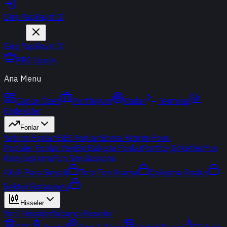
Giriş Yap
Kayıt Ol
Giriş Yap
Kayıt Ol
PRO Üyelik
Ana Menu
Günün Özeti
Portföyüm
Radar
Terminal
Endeksler
Fonlar
Yatırım Fonları
BES Fonları
Borsa Yatırım Fonu
Popüler Fonlar
Yeni
Bir Bakışta Fonlar
Portföy Şirketleri
Fon
Karşılaştırma
Fon Simülasyonu
Akıllı Para Sinyali
Ters Fon Arama
Çakışma Analizi
Sektör Rotasyonu
Hisseler
Yerli Hisseler
Yabancı Hisseler