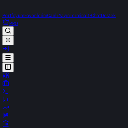
Portföyüm
Favorilerim
Canlı Yayın
Terminal
t-Chat
Destek
PRO