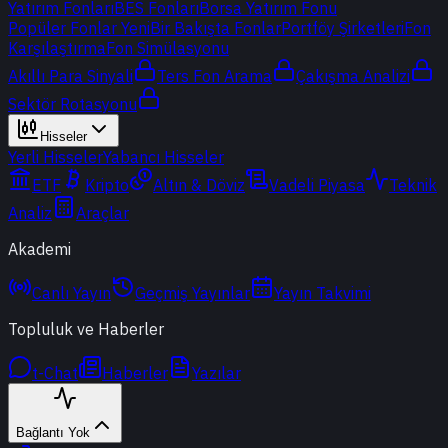
Yatırım Fonları
BES Fonları
Borsa Yatırım Fonu
Popüler Fonlar
Yeni
Bir Bakışta Fonlar
Portföy Şirketleri
Fon
Karşılaştırma
Fon Simülasyonu
Akıllı Para Sinyali
Ters Fon Arama
Çakışma Analizi
Sektör Rotasyonu
Hisseler
Yerli Hisseler
Yabancı Hisseler
ETF
Kripto
Altın & Döviz
Vadeli Piyasa
Teknik
Analiz
Araçlar
Akademi
Canlı Yayın
Geçmiş Yayınlar
Yayın Takvimi
Topluluk ve Haberler
t-Chat
Haberler
Yazılar
Bağlantı Yok