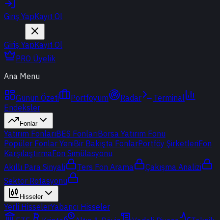
Giriş Yap
Kayıt Ol
Giriş Yap
Kayıt Ol
PRO Üyelik
Ana Menu
Günün Özeti
Portföyüm
Radar
Terminal
Endeksler
Fonlar
Yatırım Fonları
BES Fonları
Borsa Yatırım Fonu
Popüler Fonlar
Yeni
Bir Bakışta Fonlar
Portföy Şirketleri
Fon
Karşılaştırma
Fon Simülasyonu
Akıllı Para Sinyali
Ters Fon Arama
Çakışma Analizi
Sektör Rotasyonu
Hisseler
Yerli Hisseler
Yabancı Hisseler