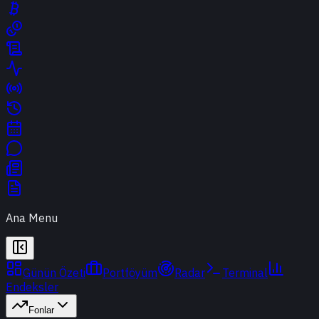
Ana Menu
Günün Özeti
Portföyüm
Radar
Terminal
Endeksler
Fonlar