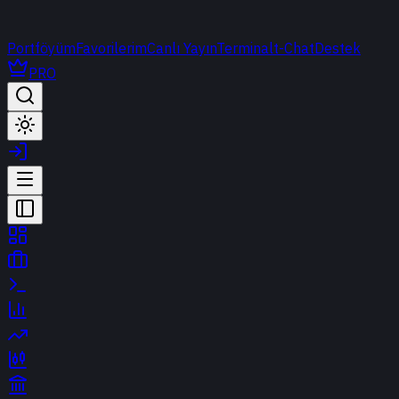
Portföyüm
Favorilerim
Canlı Yayın
Terminal
t-Chat
Destek
PRO