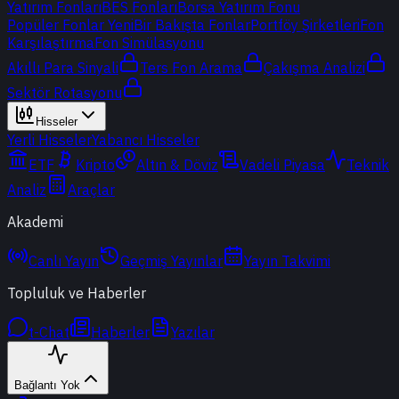
Yatırım Fonları
BES Fonları
Borsa Yatırım Fonu
Popüler Fonlar
Yeni
Bir Bakışta Fonlar
Portföy Şirketleri
Fon
Karşılaştırma
Fon Simülasyonu
Akıllı Para Sinyali
Ters Fon Arama
Çakışma Analizi
Sektör Rotasyonu
Hisseler
Yerli Hisseler
Yabancı Hisseler
ETF
Kripto
Altın & Döviz
Vadeli Piyasa
Teknik
Analiz
Araçlar
Akademi
Canlı Yayın
Geçmiş Yayınlar
Yayın Takvimi
Topluluk ve Haberler
t-Chat
Haberler
Yazılar
Bağlantı Yok