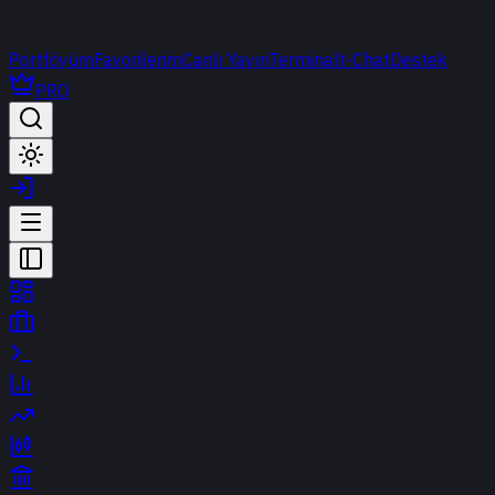
Portföyüm
Favorilerim
Canlı Yayın
Terminal
t-Chat
Destek
PRO