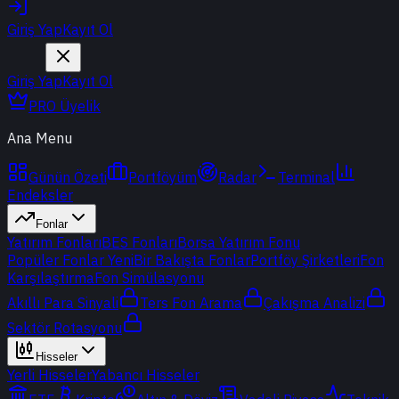
Giriş Yap
Kayıt Ol
Giriş Yap
Kayıt Ol
PRO Üyelik
Ana Menu
Günün Özeti
Portföyüm
Radar
Terminal
Endeksler
Fonlar
Yatırım Fonları
BES Fonları
Borsa Yatırım Fonu
Popüler Fonlar
Yeni
Bir Bakışta Fonlar
Portföy Şirketleri
Fon
Karşılaştırma
Fon Simülasyonu
Akıllı Para Sinyali
Ters Fon Arama
Çakışma Analizi
Sektör Rotasyonu
Hisseler
Yerli Hisseler
Yabancı Hisseler