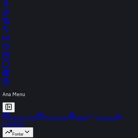
Ana Menu
Günün Özeti
Portföyüm
Radar
Terminal
Endeksler
Fonlar