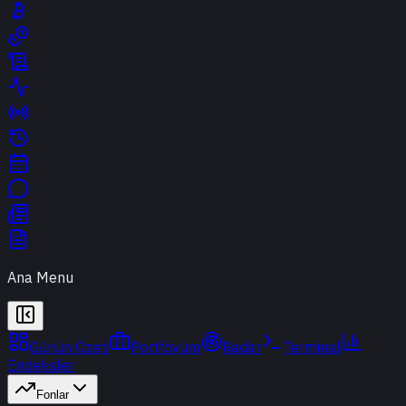
Ana Menu
Günün Özeti
Portföyüm
Radar
Terminal
Endeksler
Fonlar