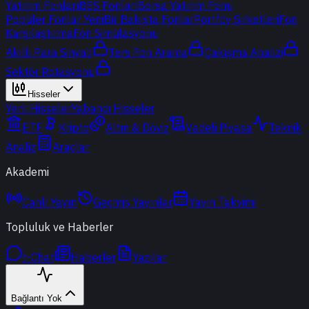
Yatırım Fonları
BES Fonları
Borsa Yatırım Fonu
Popüler Fonlar
Yeni
Bir Bakışta Fonlar
Portföy Şirketleri
Fon
Karşılaştırma
Fon Simülasyonu
Akıllı Para Sinyali
Ters Fon Arama
Çakışma Analizi
Sektör Rotasyonu
Hisseler
Yerli Hisseler
Yabancı Hisseler
ETF
Kripto
Altın & Döviz
Vadeli Piyasa
Teknik
Analiz
Araçlar
Akademi
Canlı Yayın
Geçmiş Yayınlar
Yayın Takvimi
Topluluk ve Haberler
t-Chat
Haberler
Yazılar
Bağlantı Yok