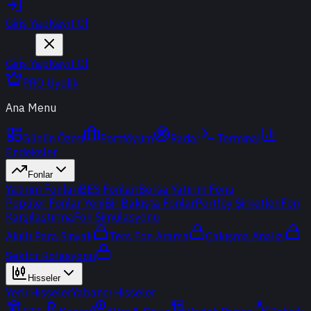
Giriş Yap
Kayıt Ol
Giriş Yap
Kayıt Ol
PRO Üyelik
Ana Menu
Günün Özeti
Portföyüm
Radar
Terminal
Endeksler
Fonlar
Yatırım Fonları
BES Fonları
Borsa Yatırım Fonu
Popüler Fonlar
Yeni
Bir Bakışta Fonlar
Portföy Şirketleri
Fon
Karşılaştırma
Fon Simülasyonu
Akıllı Para Sinyali
Ters Fon Arama
Çakışma Analizi
Sektör Rotasyonu
Hisseler
Yerli Hisseler
Yabancı Hisseler