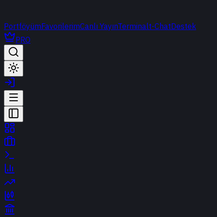
Portföyüm
Favorilerim
Canlı Yayın
Terminal
t-Chat
Destek
PRO