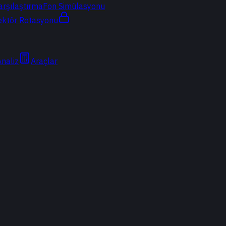
arşılaştırma
Fon Simülasyonu
ektör Rotasyonu
Analiz
Araçlar