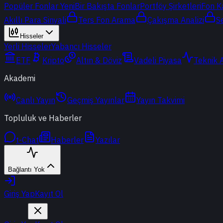
Popüler Fonlar
Yeni
Bir Bakışta Fonlar
Portföy Şirketleri
Fon K
Akıllı Para Sinyali
Ters Fon Arama
Çakışma Analizi
S
Hisseler
Yerli Hisseler
Yabancı Hisseler
ETF
Kripto
Altın & Döviz
Vadeli Piyasa
Teknik 
Akademi
Canlı Yayın
Geçmiş Yayınlar
Yayın Takvimi
Topluluk ve Haberler
t-Chat
Haberler
Yazılar
Bağlantı Yok
Giriş Yap
Kayıt Ol