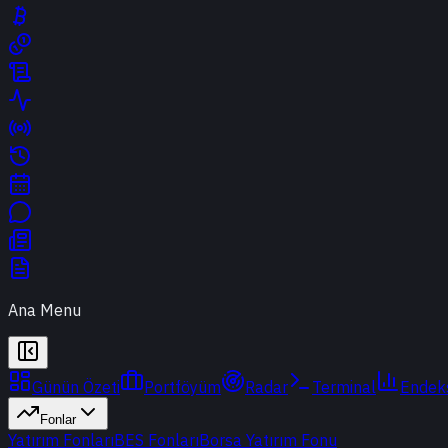
Ana Menu
Günün Özeti
Portföyüm
Radar
Terminal
Endek
Fonlar
Yatırım Fonları
BES Fonları
Borsa Yatırım Fonu