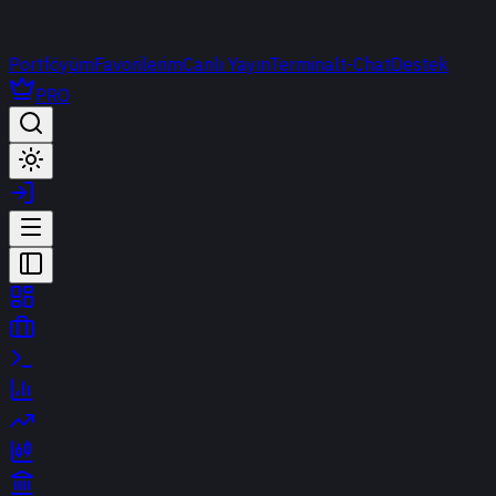
Portföyüm
Favorilerim
Canlı Yayın
Terminal
t-Chat
Destek
PRO