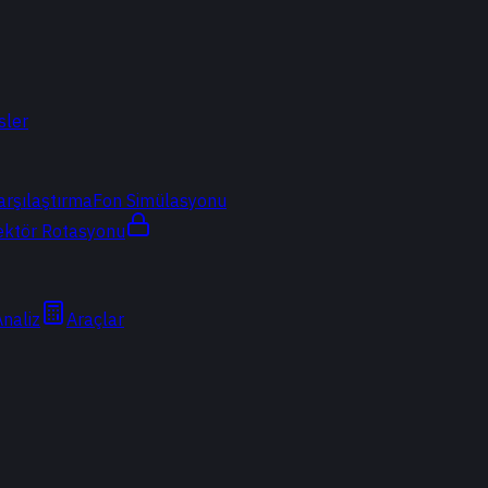
sler
arşılaştırma
Fon Simülasyonu
ektör Rotasyonu
Analiz
Araçlar