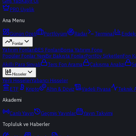
Giriş Yap
Kayıt Ol
PRO Üyelik
Ana Menu
Günün Özeti
Portföyüm
Radar
Terminal
Endek
Fonlar
Yatırım Fonları
BES Fonları
Borsa Yatırım Fonu
Popüler Fonlar
Yeni
Bir Bakışta Fonlar
Portföy Şirketleri
Fon K
Akıllı Para Sinyali
Ters Fon Arama
Çakışma Analizi
S
Hisseler
Yerli Hisseler
Yabancı Hisseler
ETF
Kripto
Altın & Döviz
Vadeli Piyasa
Teknik 
Akademi
Canlı Yayın
Geçmiş Yayınlar
Yayın Takvimi
Topluluk ve Haberler