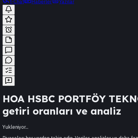
t-Chat
Haberler
Yazılar
HOA
HSBC PORTFÖY TEKN
getiri oranları ve analiz
Yukleniyor...
Piyasaları her yerden takip edin. Veriler, analizler ve daha faz