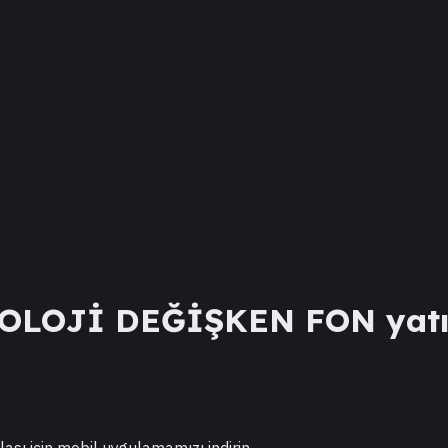
OLOJİ DEĞİŞKEN FON
yatı
lası için mobil uygulamamızı indirin.