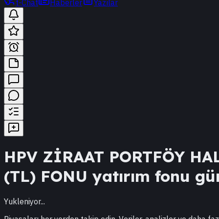
t-Chat
Haberler
Yazılar
HPV
ZİRAAT PORTFÖY HA
(TL) FONU
yatırım fonu günc
Yukleniyor...
Piyasaları her yerden takip edin. Veriler, analizler ve daha faz