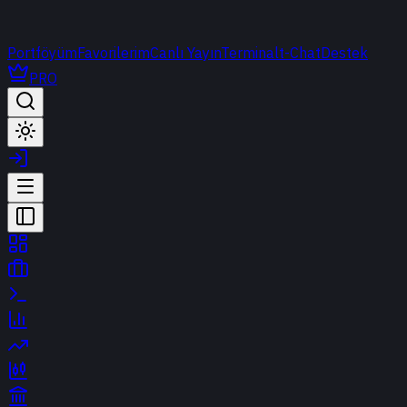
Portföyüm
Favorilerim
Canlı Yayın
Terminal
t-Chat
Destek
PRO