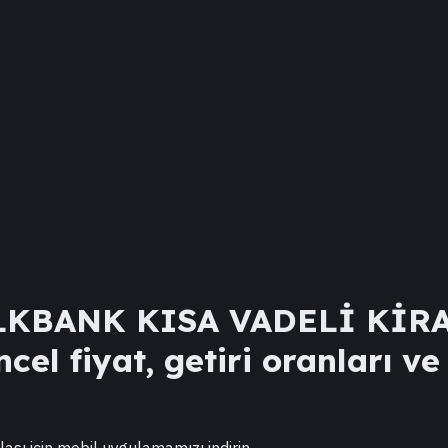
LKBANK KISA VADELİ KİRA
el fiyat, getiri oranları ve
lası için mobil uygulamamızı indirin.