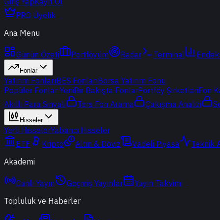
Giriş Yap
Kayıt Ol
PRO Üyelik
Ana Menu
Günün Özeti
Portföyüm
Radar
Terminal
Endek
Fonlar
Yatırım Fonları
BES Fonları
Borsa Yatırım Fonu
Popüler Fonlar
Yeni
Bir Bakışta Fonlar
Portföy Şirketleri
Fon K
Akıllı Para Sinyali
Ters Fon Arama
Çakışma Analizi
S
Hisseler
Yerli Hisseler
Yabancı Hisseler
ETF
Kripto
Altın & Döviz
Vadeli Piyasa
Teknik 
Akademi
Canlı Yayın
Geçmiş Yayınlar
Yayın Takvimi
Topluluk ve Haberler