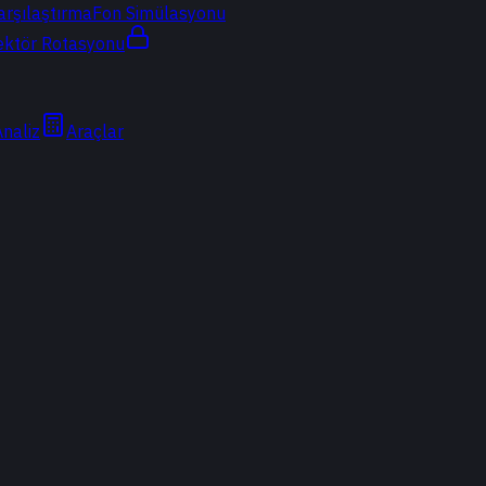
arşılaştırma
Fon Simülasyonu
ektör Rotasyonu
Analiz
Araçlar