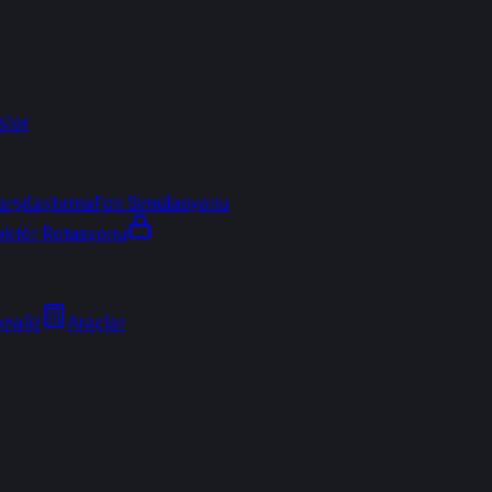
sler
arşılaştırma
Fon Simülasyonu
ektör Rotasyonu
Analiz
Araçlar