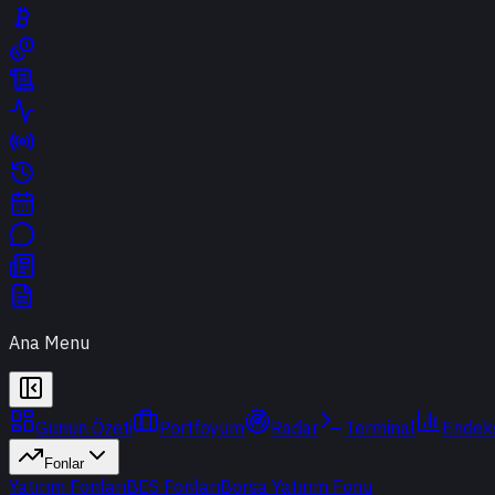
Ana Menu
Günün Özeti
Portföyüm
Radar
Terminal
Endek
Fonlar
Yatırım Fonları
BES Fonları
Borsa Yatırım Fonu