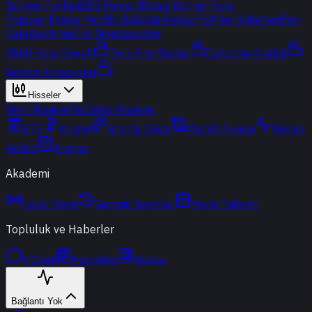
Yatırım Fonları
BES Fonları
Borsa Yatırım Fonu
Popüler Fonlar
Yeni
Bir Bakışta Fonlar
Portföy Şirketleri
Fon
Karşılaştırma
Fon Simülasyonu
Akıllı Para Sinyali
Ters Fon Arama
Çakışma Analizi
Sektör Rotasyonu
Hisseler
Yerli Hisseler
Yabancı Hisseler
ETF
Kripto
Altın & Döviz
Vadeli Piyasa
Teknik
Analiz
Araçlar
Akademi
Canlı Yayın
Geçmiş Yayınlar
Yayın Takvimi
Topluluk ve Haberler
t-Chat
Haberler
Yazılar
Bağlantı Yok