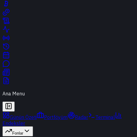
Ana Menu
Günün Özeti
Portföyüm
Radar
Terminal
Endeksler
Fonlar