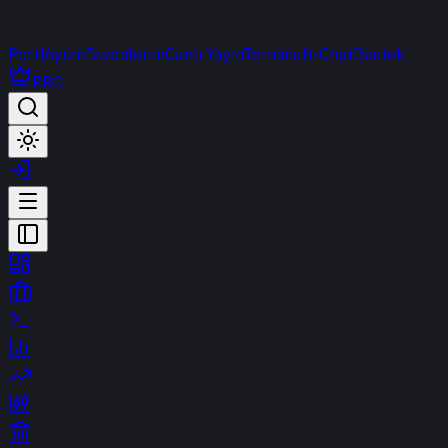
Portföyüm
Favorilerim
Canlı Yayın
Terminal
t-Chat
Destek
PRO