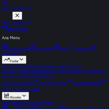
Giriş Yap
Kayıt Ol
Giriş Yap
Kayıt Ol
PRO Üyelik
Ana Menu
Günün Özeti
Portföyüm
Radar
Terminal
Endeksler
Fonlar
Yatırım Fonları
BES Fonları
Borsa Yatırım Fonu
Popüler Fonlar
Yeni
Bir Bakışta Fonlar
Portföy Şirketleri
Fon
Karşılaştırma
Fon Simülasyonu
Akıllı Para Sinyali
Ters Fon Arama
Çakışma Analizi
Sektör Rotasyonu
Hisseler
Yerli Hisseler
Yabancı Hisseler