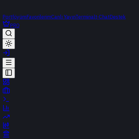
Portföyüm
Favorilerim
Canlı Yayın
Terminal
t-Chat
Destek
PRO