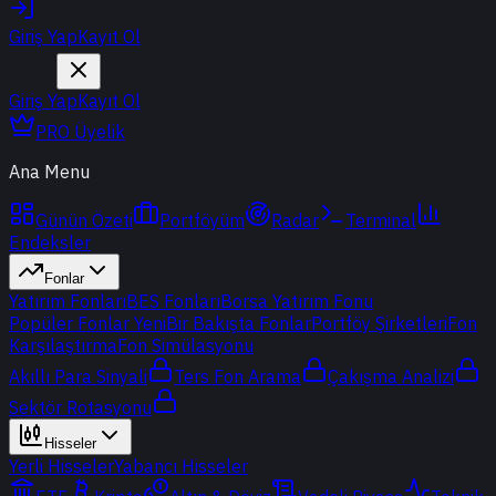
Giriş Yap
Kayıt Ol
Giriş Yap
Kayıt Ol
PRO Üyelik
Ana Menu
Günün Özeti
Portföyüm
Radar
Terminal
Endeksler
Fonlar
Yatırım Fonları
BES Fonları
Borsa Yatırım Fonu
Popüler Fonlar
Yeni
Bir Bakışta Fonlar
Portföy Şirketleri
Fon
Karşılaştırma
Fon Simülasyonu
Akıllı Para Sinyali
Ters Fon Arama
Çakışma Analizi
Sektör Rotasyonu
Hisseler
Yerli Hisseler
Yabancı Hisseler