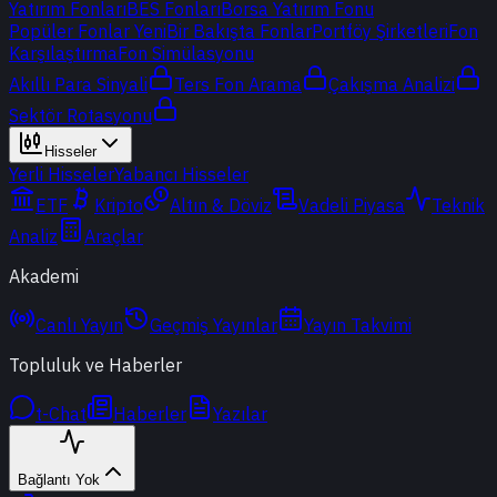
Yatırım Fonları
BES Fonları
Borsa Yatırım Fonu
Popüler Fonlar
Yeni
Bir Bakışta Fonlar
Portföy Şirketleri
Fon
Karşılaştırma
Fon Simülasyonu
Akıllı Para Sinyali
Ters Fon Arama
Çakışma Analizi
Sektör Rotasyonu
Hisseler
Yerli Hisseler
Yabancı Hisseler
ETF
Kripto
Altın & Döviz
Vadeli Piyasa
Teknik
Analiz
Araçlar
Akademi
Canlı Yayın
Geçmiş Yayınlar
Yayın Takvimi
Topluluk ve Haberler
t-Chat
Haberler
Yazılar
Bağlantı Yok