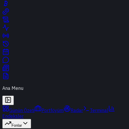
Ana Menu
Günün Özeti
Portföyüm
Radar
Terminal
Endeksler
Fonlar