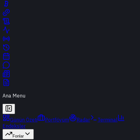
Ana Menu
Günün Özeti
Portföyüm
Radar
Terminal
Endeksler
Fonlar