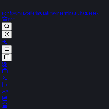
Portföyüm
Favorilerim
Canlı Yayın
Terminal
t-Chat
Destek
PRO