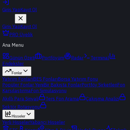
Giriş Yap
Kayıt Ol
Giriş Yap
Kayıt Ol
PRO Üyelik
Ana Menu
Günün Özeti
Portföyüm
Radar
Terminal
Endeksler
Fonlar
Yatırım Fonları
BES Fonları
Borsa Yatırım Fonu
Popüler Fonlar
Yeni
Bir Bakışta Fonlar
Portföy Şirketleri
Fon
Karşılaştırma
Fon Simülasyonu
Akıllı Para Sinyali
Ters Fon Arama
Çakışma Analizi
Sektör Rotasyonu
Hisseler
Yerli Hisseler
Yabancı Hisseler