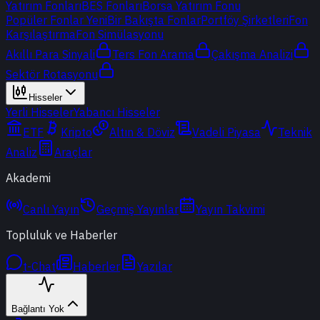
Yatırım Fonları
BES Fonları
Borsa Yatırım Fonu
Popüler Fonlar
Yeni
Bir Bakışta Fonlar
Portföy Şirketleri
Fon
Karşılaştırma
Fon Simülasyonu
Akıllı Para Sinyali
Ters Fon Arama
Çakışma Analizi
Sektör Rotasyonu
Hisseler
Yerli Hisseler
Yabancı Hisseler
ETF
Kripto
Altın & Döviz
Vadeli Piyasa
Teknik
Analiz
Araçlar
Akademi
Canlı Yayın
Geçmiş Yayınlar
Yayın Takvimi
Topluluk ve Haberler
t-Chat
Haberler
Yazılar
Bağlantı Yok