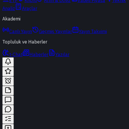
ETF
Kripto
Altın & Döviz
Vadeli Piyasa
Teknik
Analiz
Araçlar
Akademi
Canlı Yayın
Geçmiş Yayınlar
Yayın Takvimi
Topluluk ve Haberler
t-Chat
Haberler
Yazılar