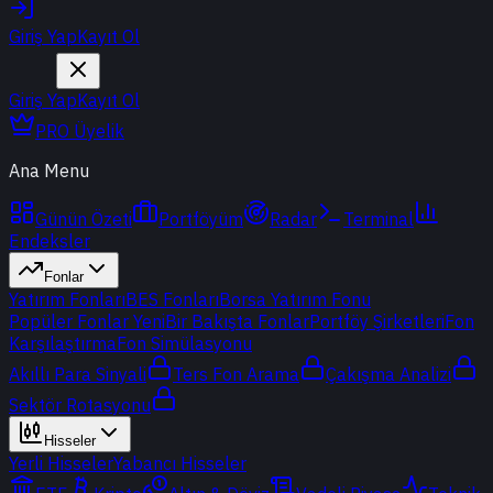
Giriş Yap
Kayıt Ol
Giriş Yap
Kayıt Ol
PRO Üyelik
Ana Menu
Günün Özeti
Portföyüm
Radar
Terminal
Endeksler
Fonlar
Yatırım Fonları
BES Fonları
Borsa Yatırım Fonu
Popüler Fonlar
Yeni
Bir Bakışta Fonlar
Portföy Şirketleri
Fon
Karşılaştırma
Fon Simülasyonu
Akıllı Para Sinyali
Ters Fon Arama
Çakışma Analizi
Sektör Rotasyonu
Hisseler
Yerli Hisseler
Yabancı Hisseler