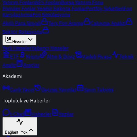
Yatırım Fonları
BES Fonları
Borsa Yatırım Fonu
Popüler Fonlar
Yeni
Bir Bakışta Fonlar
Portföy Şirketleri
Fon
Karşılaştırma
Fon Simülasyonu
Akıllı Para Sinyali
Ters Fon Arama
Çakışma Analizi
Sektör Rotasyonu
Hisseler
Yerli Hisseler
Yabancı Hisseler
ETF
Kripto
Altın & Döviz
Vadeli Piyasa
Teknik
Analiz
Araçlar
Akademi
Canlı Yayın
Geçmiş Yayınlar
Yayın Takvimi
Topluluk ve Haberler
t-Chat
Haberler
Yazılar
Bağlantı Yok