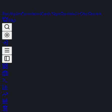
Portföyüm
Favorilerim
Canlı Yayın
Terminal
t-Chat
Destek
PRO