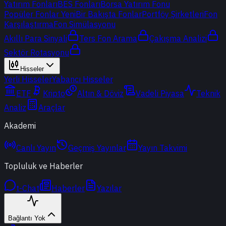
Yatırım Fonları
BES Fonları
Borsa Yatırım Fonu
Popüler Fonlar
Yeni
Bir Bakışta Fonlar
Portföy Şirketleri
Fon
Karşılaştırma
Fon Simülasyonu
Akıllı Para Sinyali
Ters Fon Arama
Çakışma Analizi
Sektör Rotasyonu
Hisseler
Yerli Hisseler
Yabancı Hisseler
ETF
Kripto
Altın & Döviz
Vadeli Piyasa
Teknik
Analiz
Araçlar
Akademi
Canlı Yayın
Geçmiş Yayınlar
Yayın Takvimi
Topluluk ve Haberler
t-Chat
Haberler
Yazılar
Bağlantı Yok