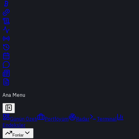
Ana Menu
Günün Özeti
Portföyüm
Radar
Terminal
Endeksler
Fonlar