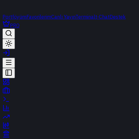
Portföyüm
Favorilerim
Canlı Yayın
Terminal
t-Chat
Destek
PRO