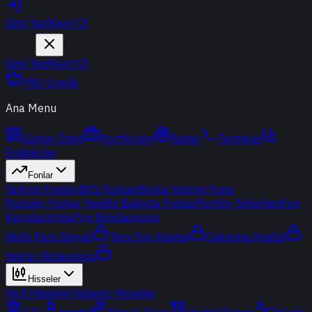
Giriş Yap
Kayıt Ol
Giriş Yap
Kayıt Ol
PRO Üyelik
Ana Menu
Günün Özeti
Portföyüm
Radar
Terminal
Endeksler
Fonlar
Yatırım Fonları
BES Fonları
Borsa Yatırım Fonu
Popüler Fonlar
Yeni
Bir Bakışta Fonlar
Portföy Şirketleri
Fon
Karşılaştırma
Fon Simülasyonu
Akıllı Para Sinyali
Ters Fon Arama
Çakışma Analizi
Sektör Rotasyonu
Hisseler
Yerli Hisseler
Yabancı Hisseler