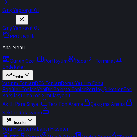
Giriş Yap
Kayıt Ol
Giriş Yap
Kayıt Ol
PRO Üyelik
Ana Menu
Günün Özeti
Portföyüm
Radar
Terminal
Endeksler
Fonlar
Yatırım Fonları
BES Fonları
Borsa Yatırım Fonu
Popüler Fonlar
Yeni
Bir Bakışta Fonlar
Portföy Şirketleri
Fon
Karşılaştırma
Fon Simülasyonu
Akıllı Para Sinyali
Ters Fon Arama
Çakışma Analizi
Sektör Rotasyonu
Hisseler
Yerli Hisseler
Yabancı Hisseler