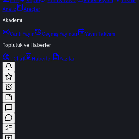
ETF
Kripto
Altın & Döviz
Vadeli Piyasa
Teknik
Analiz
Araçlar
Akademi
Canlı Yayın
Geçmiş Yayınlar
Yayın Takvimi
Topluluk ve Haberler
t-Chat
Haberler
Yazılar