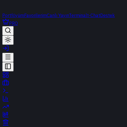
Portföyüm
Favorilerim
Canlı Yayın
Terminal
t-Chat
Destek
PRO