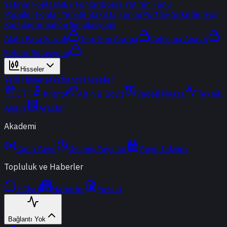
Yatırım Fonları
BES Fonları
Borsa Yatırım Fonu
Popüler Fonlar
Yeni
Bir Bakışta Fonlar
Portföy Şirketleri
Fon
Karşılaştırma
Fon Simülasyonu
Akıllı Para Sinyali
Ters Fon Arama
Çakışma Analizi
Sektör Rotasyonu
Hisseler
Yerli Hisseler
Yabancı Hisseler
ETF
Kripto
Altın & Döviz
Vadeli Piyasa
Teknik
Analiz
Araçlar
Akademi
Canlı Yayın
Geçmiş Yayınlar
Yayın Takvimi
Topluluk ve Haberler
t-Chat
Haberler
Yazılar
Bağlantı Yok