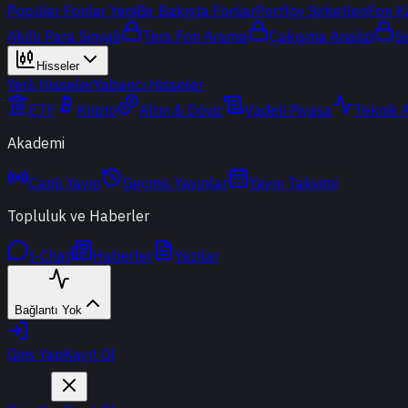
Popüler Fonlar
Yeni
Bir Bakışta Fonlar
Portföy Şirketleri
Fon K
Akıllı Para Sinyali
Ters Fon Arama
Çakışma Analizi
S
Hisseler
Yerli Hisseler
Yabancı Hisseler
ETF
Kripto
Altın & Döviz
Vadeli Piyasa
Teknik 
Akademi
Canlı Yayın
Geçmiş Yayınlar
Yayın Takvimi
Topluluk ve Haberler
t-Chat
Haberler
Yazılar
Bağlantı Yok
Giriş Yap
Kayıt Ol