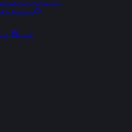
arşılaştırma
Fon Simülasyonu
ektör Rotasyonu
Analiz
Araçlar