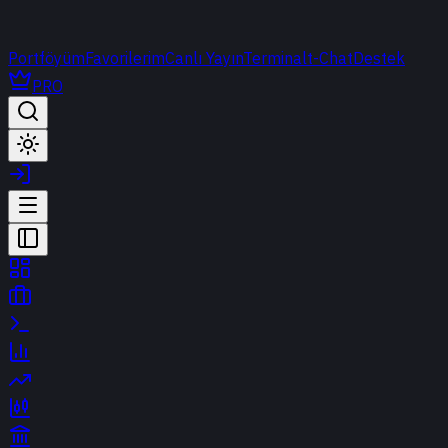
Portföyüm
Favorilerim
Canlı Yayın
Terminal
t-Chat
Destek
PRO