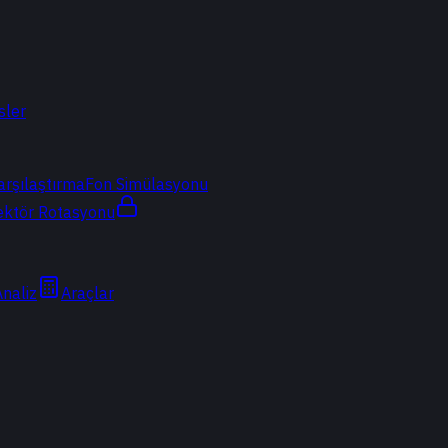
sler
arşılaştırma
Fon Simülasyonu
ektör Rotasyonu
Analiz
Araçlar