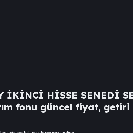
 İKİNCİ HİSSE SENEDİ S
ım fonu güncel fiyat, getiri
lası için mobil uygulamamızı indirin.