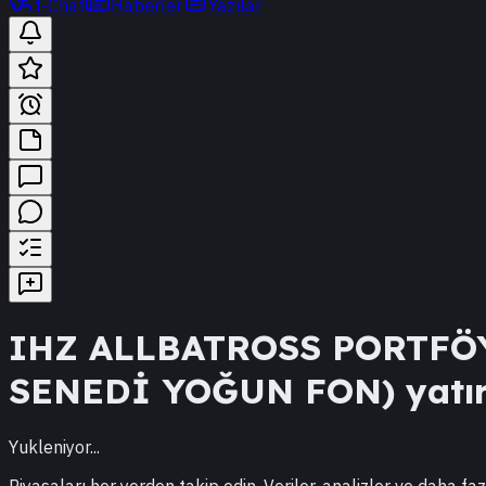
t-Chat
Haberler
Yazılar
IHZ
ALLBATROSS PORTFÖY
SENEDİ YOĞUN FON)
yatır
Yukleniyor...
Piyasaları her yerden takip edin. Veriler, analizler ve daha faz