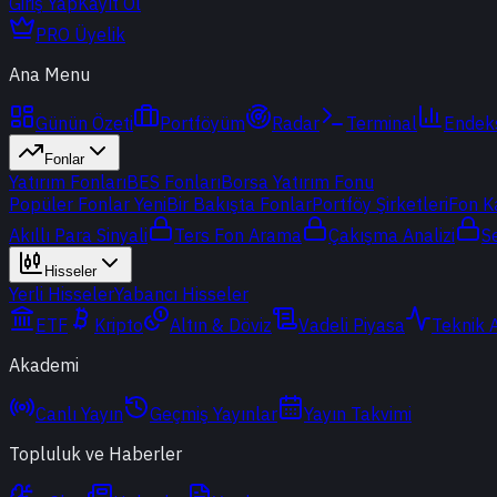
Giriş Yap
Kayıt Ol
PRO Üyelik
Ana Menu
Günün Özeti
Portföyüm
Radar
Terminal
Endek
Fonlar
Yatırım Fonları
BES Fonları
Borsa Yatırım Fonu
Popüler Fonlar
Yeni
Bir Bakışta Fonlar
Portföy Şirketleri
Fon K
Akıllı Para Sinyali
Ters Fon Arama
Çakışma Analizi
S
Hisseler
Yerli Hisseler
Yabancı Hisseler
ETF
Kripto
Altın & Döviz
Vadeli Piyasa
Teknik 
Akademi
Canlı Yayın
Geçmiş Yayınlar
Yayın Takvimi
Topluluk ve Haberler