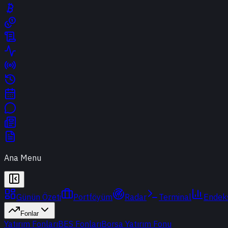
Ana Menu
Günün Özeti
Portföyüm
Radar
Terminal
Endek
Fonlar
Yatırım Fonları
BES Fonları
Borsa Yatırım Fonu