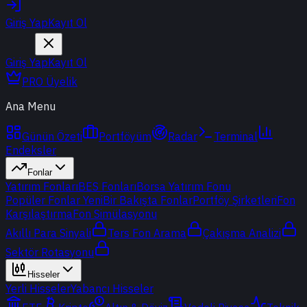
Giriş Yap
Kayıt Ol
Giriş Yap
Kayıt Ol
PRO Üyelik
Ana Menu
Günün Özeti
Portföyüm
Radar
Terminal
Endeksler
Fonlar
Yatırım Fonları
BES Fonları
Borsa Yatırım Fonu
Popüler Fonlar
Yeni
Bir Bakışta Fonlar
Portföy Şirketleri
Fon
Karşılaştırma
Fon Simülasyonu
Akıllı Para Sinyali
Ters Fon Arama
Çakışma Analizi
Sektör Rotasyonu
Hisseler
Yerli Hisseler
Yabancı Hisseler