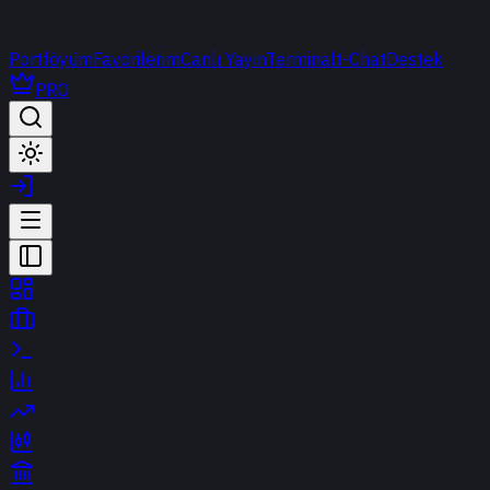
Portföyüm
Favorilerim
Canlı Yayın
Terminal
t-Chat
Destek
PRO