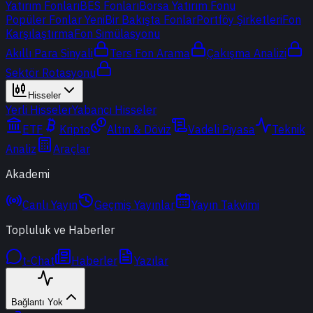
Yatırım Fonları
BES Fonları
Borsa Yatırım Fonu
Popüler Fonlar
Yeni
Bir Bakışta Fonlar
Portföy Şirketleri
Fon
Karşılaştırma
Fon Simülasyonu
Akıllı Para Sinyali
Ters Fon Arama
Çakışma Analizi
Sektör Rotasyonu
Hisseler
Yerli Hisseler
Yabancı Hisseler
ETF
Kripto
Altın & Döviz
Vadeli Piyasa
Teknik
Analiz
Araçlar
Akademi
Canlı Yayın
Geçmiş Yayınlar
Yayın Takvimi
Topluluk ve Haberler
t-Chat
Haberler
Yazılar
Bağlantı Yok