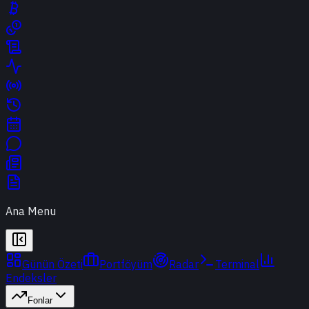
Ana Menu
Günün Özeti
Portföyüm
Radar
Terminal
Endeksler
Fonlar