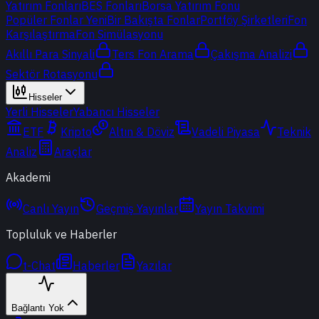
Yatırım Fonları
BES Fonları
Borsa Yatırım Fonu
Popüler Fonlar
Yeni
Bir Bakışta Fonlar
Portföy Şirketleri
Fon
Karşılaştırma
Fon Simülasyonu
Akıllı Para Sinyali
Ters Fon Arama
Çakışma Analizi
Sektör Rotasyonu
Hisseler
Yerli Hisseler
Yabancı Hisseler
ETF
Kripto
Altın & Döviz
Vadeli Piyasa
Teknik
Analiz
Araçlar
Akademi
Canlı Yayın
Geçmiş Yayınlar
Yayın Takvimi
Topluluk ve Haberler
t-Chat
Haberler
Yazılar
Bağlantı Yok