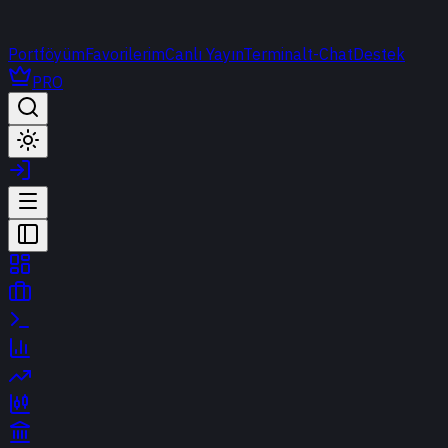
Portföyüm
Favorilerim
Canlı Yayın
Terminal
t-Chat
Destek
PRO