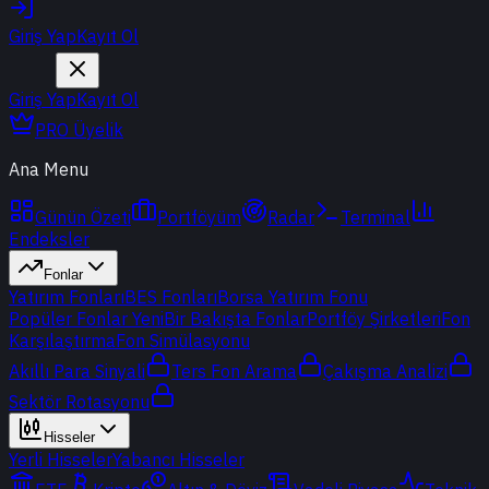
Giriş Yap
Kayıt Ol
Giriş Yap
Kayıt Ol
PRO Üyelik
Ana Menu
Günün Özeti
Portföyüm
Radar
Terminal
Endeksler
Fonlar
Yatırım Fonları
BES Fonları
Borsa Yatırım Fonu
Popüler Fonlar
Yeni
Bir Bakışta Fonlar
Portföy Şirketleri
Fon
Karşılaştırma
Fon Simülasyonu
Akıllı Para Sinyali
Ters Fon Arama
Çakışma Analizi
Sektör Rotasyonu
Hisseler
Yerli Hisseler
Yabancı Hisseler