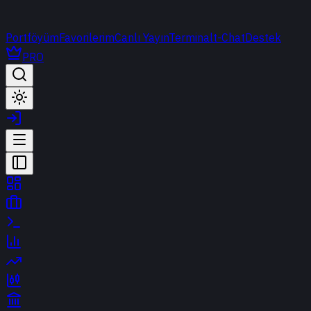
Portföyüm
Favorilerim
Canlı Yayın
Terminal
t-Chat
Destek
PRO