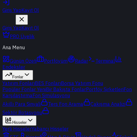
Giriş Yap
Kayıt Ol
Giriş Yap
Kayıt Ol
PRO Üyelik
Ana Menu
Günün Özeti
Portföyüm
Radar
Terminal
Endeksler
Fonlar
Yatırım Fonları
BES Fonları
Borsa Yatırım Fonu
Popüler Fonlar
Yeni
Bir Bakışta Fonlar
Portföy Şirketleri
Fon
Karşılaştırma
Fon Simülasyonu
Akıllı Para Sinyali
Ters Fon Arama
Çakışma Analizi
Sektör Rotasyonu
Hisseler
Yerli Hisseler
Yabancı Hisseler