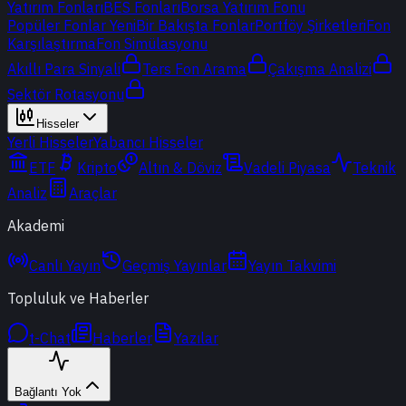
Yatırım Fonları
BES Fonları
Borsa Yatırım Fonu
Popüler Fonlar
Yeni
Bir Bakışta Fonlar
Portföy Şirketleri
Fon
Karşılaştırma
Fon Simülasyonu
Akıllı Para Sinyali
Ters Fon Arama
Çakışma Analizi
Sektör Rotasyonu
Hisseler
Yerli Hisseler
Yabancı Hisseler
ETF
Kripto
Altın & Döviz
Vadeli Piyasa
Teknik
Analiz
Araçlar
Akademi
Canlı Yayın
Geçmiş Yayınlar
Yayın Takvimi
Topluluk ve Haberler
t-Chat
Haberler
Yazılar
Bağlantı Yok