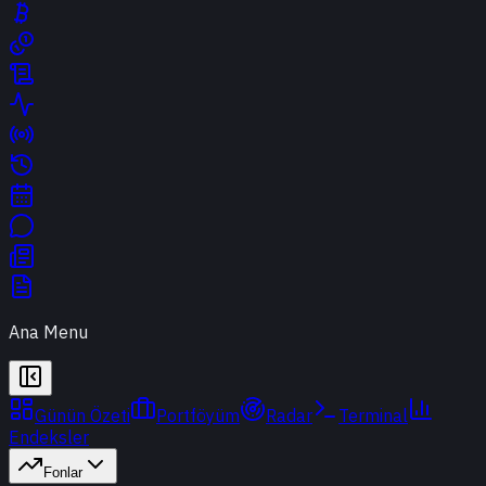
Ana Menu
Günün Özeti
Portföyüm
Radar
Terminal
Endeksler
Fonlar