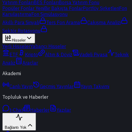
Yatırım Fonları
BES Fonları
Borsa Yatırım Fonu
Popüler Fonlar
Yeni
Bir Bakışta Fonlar
Portföy Şirketleri
Fon
Karşılaştırma
Fon Simülasyonu
Akıllı Para Sinyali
Ters Fon Arama
Çakışma Analizi
Sektör Rotasyonu
Hisseler
Yerli Hisseler
Yabancı Hisseler
ETF
Kripto
Altın & Döviz
Vadeli Piyasa
Teknik
Analiz
Araçlar
Akademi
Canlı Yayın
Geçmiş Yayınlar
Yayın Takvimi
Topluluk ve Haberler
t-Chat
Haberler
Yazılar
Bağlantı Yok