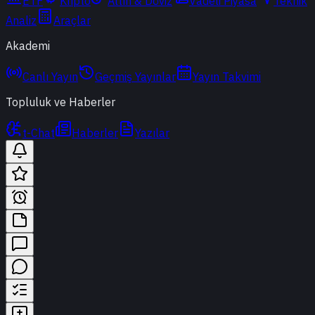
ETF
Kripto
Altın & Döviz
Vadeli Piyasa
Teknik
Analiz
Araçlar
Akademi
Canlı Yayın
Geçmiş Yayınlar
Yayın Takvimi
Topluluk ve Haberler
t-Chat
Haberler
Yazılar