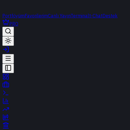
Portföyüm
Favorilerim
Canlı Yayın
Terminal
t-Chat
Destek
PRO