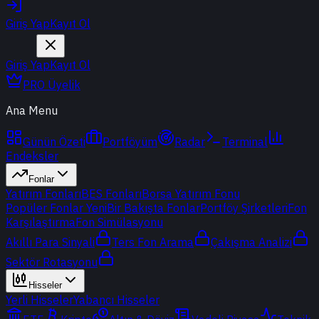
Giriş Yap
Kayıt Ol
Giriş Yap
Kayıt Ol
PRO Üyelik
Ana Menu
Günün Özeti
Portföyüm
Radar
Terminal
Endeksler
Fonlar
Yatırım Fonları
BES Fonları
Borsa Yatırım Fonu
Popüler Fonlar
Yeni
Bir Bakışta Fonlar
Portföy Şirketleri
Fon
Karşılaştırma
Fon Simülasyonu
Akıllı Para Sinyali
Ters Fon Arama
Çakışma Analizi
Sektör Rotasyonu
Hisseler
Yerli Hisseler
Yabancı Hisseler