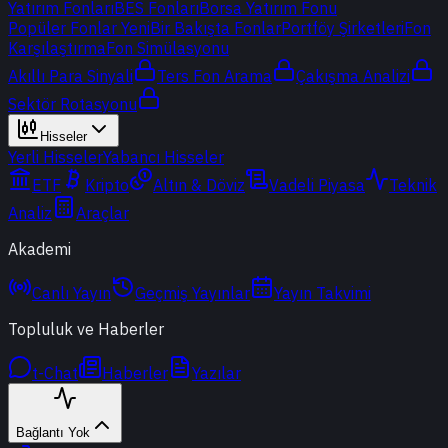
Yatırım Fonları
BES Fonları
Borsa Yatırım Fonu
Popüler Fonlar
Yeni
Bir Bakışta Fonlar
Portföy Şirketleri
Fon
Karşılaştırma
Fon Simülasyonu
Akıllı Para Sinyali
Ters Fon Arama
Çakışma Analizi
Sektör Rotasyonu
Hisseler
Yerli Hisseler
Yabancı Hisseler
ETF
Kripto
Altın & Döviz
Vadeli Piyasa
Teknik
Analiz
Araçlar
Akademi
Canlı Yayın
Geçmiş Yayınlar
Yayın Takvimi
Topluluk ve Haberler
t-Chat
Haberler
Yazılar
Bağlantı Yok