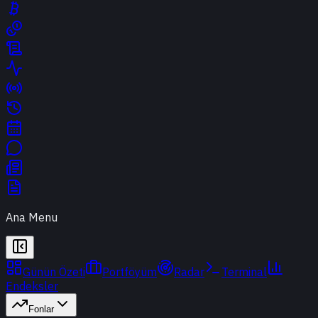
Ana Menu
Günün Özeti
Portföyüm
Radar
Terminal
Endeksler
Fonlar