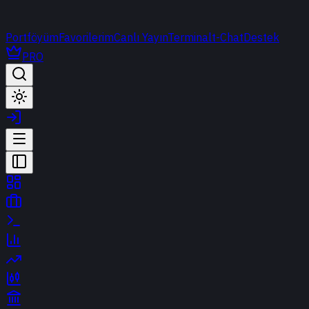
Portföyüm
Favorilerim
Canlı Yayın
Terminal
t-Chat
Destek
PRO