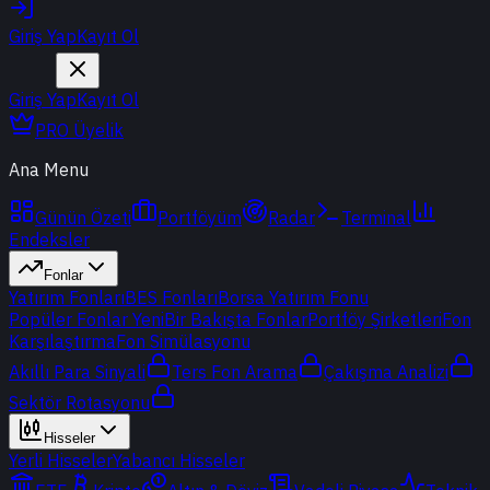
Giriş Yap
Kayıt Ol
Giriş Yap
Kayıt Ol
PRO Üyelik
Ana Menu
Günün Özeti
Portföyüm
Radar
Terminal
Endeksler
Fonlar
Yatırım Fonları
BES Fonları
Borsa Yatırım Fonu
Popüler Fonlar
Yeni
Bir Bakışta Fonlar
Portföy Şirketleri
Fon
Karşılaştırma
Fon Simülasyonu
Akıllı Para Sinyali
Ters Fon Arama
Çakışma Analizi
Sektör Rotasyonu
Hisseler
Yerli Hisseler
Yabancı Hisseler