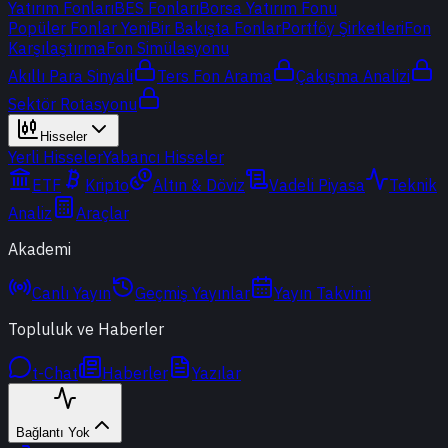
Yatırım Fonları
BES Fonları
Borsa Yatırım Fonu
Popüler Fonlar
Yeni
Bir Bakışta Fonlar
Portföy Şirketleri
Fon
Karşılaştırma
Fon Simülasyonu
Akıllı Para Sinyali
Ters Fon Arama
Çakışma Analizi
Sektör Rotasyonu
Hisseler
Yerli Hisseler
Yabancı Hisseler
ETF
Kripto
Altın & Döviz
Vadeli Piyasa
Teknik
Analiz
Araçlar
Akademi
Canlı Yayın
Geçmiş Yayınlar
Yayın Takvimi
Topluluk ve Haberler
t-Chat
Haberler
Yazılar
Bağlantı Yok