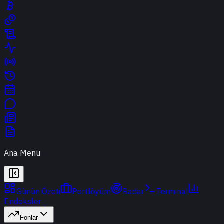
Ana Menu
Günün Özeti
Portföyüm
Radar
Terminal
Endeksler
Fonlar