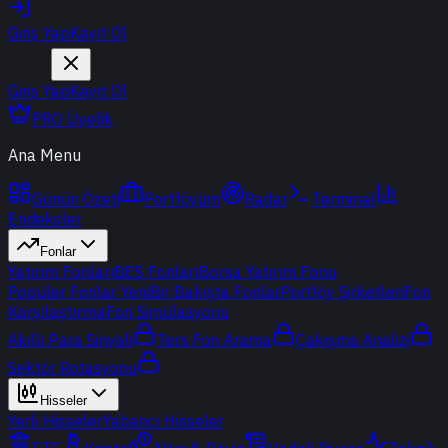
Giriş Yap
Kayıt Ol
Giriş Yap
Kayıt Ol
PRO Üyelik
Ana Menu
Günün Özeti
Portföyüm
Radar
Terminal
Endeksler
Fonlar
Yatırım Fonları
BES Fonları
Borsa Yatırım Fonu
Popüler Fonlar
Yeni
Bir Bakışta Fonlar
Portföy Şirketleri
Fon
Karşılaştırma
Fon Simülasyonu
Akıllı Para Sinyali
Ters Fon Arama
Çakışma Analizi
Sektör Rotasyonu
Hisseler
Yerli Hisseler
Yabancı Hisseler