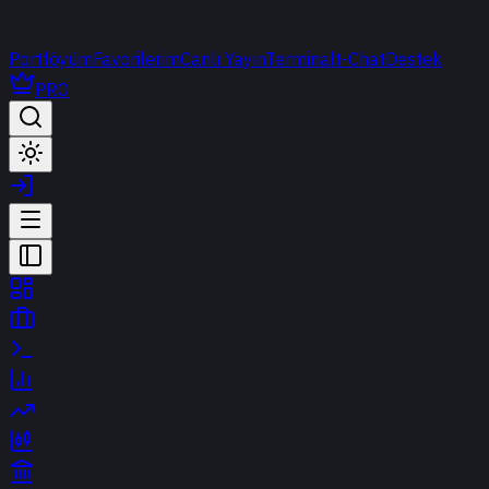
Portföyüm
Favorilerim
Canlı Yayın
Terminal
t-Chat
Destek
PRO