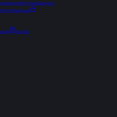
arşılaştırma
Fon Simülasyonu
ektör Rotasyonu
Analiz
Araçlar