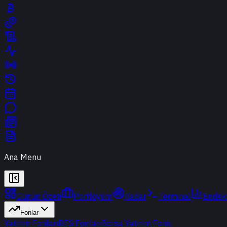
Ana Menu
Günün Özeti
Portföyüm
Radar
Terminal
Endek
Fonlar
Yatırım Fonları
BES Fonları
Borsa Yatırım Fonu