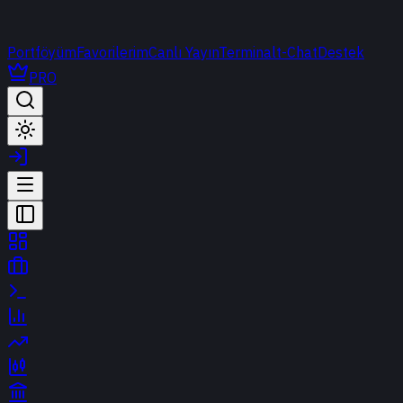
Portföyüm
Favorilerim
Canlı Yayın
Terminal
t-Chat
Destek
PRO