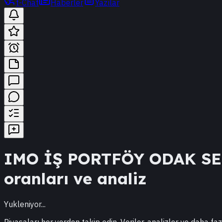
t-Chat
Haberler
Yazılar
IMO
İŞ PORTFÖY ODAK S
oranları ve analiz
Yukleniyor...
Piyasaları her yerden takip edin. Veriler, analizler ve daha faz