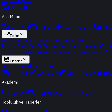
Giriş Yap
Kayıt Ol
PRO Üyelik
Ana Menu
Günün Özeti
Portföyüm
Radar
Terminal
Endek
Fonlar
Yatırım Fonları
BES Fonları
Borsa Yatırım Fonu
Popüler Fonlar
Yeni
Bir Bakışta Fonlar
Portföy Şirketleri
Fon K
Akıllı Para Sinyali
Ters Fon Arama
Çakışma Analizi
S
Hisseler
Yerli Hisseler
Yabancı Hisseler
ETF
Kripto
Altın & Döviz
Vadeli Piyasa
Teknik 
Akademi
Canlı Yayın
Geçmiş Yayınlar
Yayın Takvimi
Topluluk ve Haberler