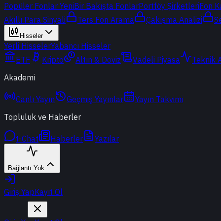
Popüler Fonlar
Yeni
Bir Bakışta Fonlar
Portföy Şirketleri
Fon K
Akıllı Para Sinyali
Ters Fon Arama
Çakışma Analizi
S
Hisseler
Yerli Hisseler
Yabancı Hisseler
ETF
Kripto
Altın & Döviz
Vadeli Piyasa
Teknik 
Akademi
Canlı Yayın
Geçmiş Yayınlar
Yayın Takvimi
Topluluk ve Haberler
t-Chat
Haberler
Yazılar
Bağlantı Yok
Giriş Yap
Kayıt Ol