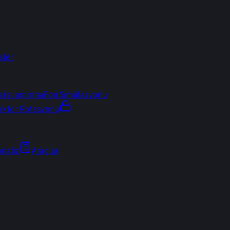
sler
arşılaştırma
Fon Simülasyonu
ektör Rotasyonu
Analiz
Araçlar