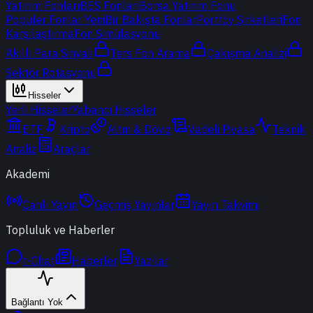
Yatırım Fonları
BES Fonları
Borsa Yatırım Fonu
Popüler Fonlar
Yeni
Bir Bakışta Fonlar
Portföy Şirketleri
Fon
Karşılaştırma
Fon Simülasyonu
Akıllı Para Sinyali
Ters Fon Arama
Çakışma Analizi
Sektör Rotasyonu
Hisseler
Yerli Hisseler
Yabancı Hisseler
ETF
Kripto
Altın & Döviz
Vadeli Piyasa
Teknik
Analiz
Araçlar
Akademi
Canlı Yayın
Geçmiş Yayınlar
Yayın Takvimi
Topluluk ve Haberler
t-Chat
Haberler
Yazılar
Bağlantı Yok