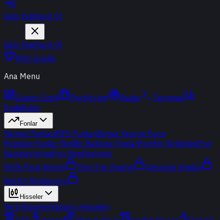
Giriş Yap
Kayıt Ol
Giriş Yap
Kayıt Ol
PRO Üyelik
Ana Menu
Günün Özeti
Portföyüm
Radar
Terminal
Endeksler
Fonlar
Yatırım Fonları
BES Fonları
Borsa Yatırım Fonu
Popüler Fonlar
Yeni
Bir Bakışta Fonlar
Portföy Şirketleri
Fon
Karşılaştırma
Fon Simülasyonu
Akıllı Para Sinyali
Ters Fon Arama
Çakışma Analizi
Sektör Rotasyonu
Hisseler
Yerli Hisseler
Yabancı Hisseler