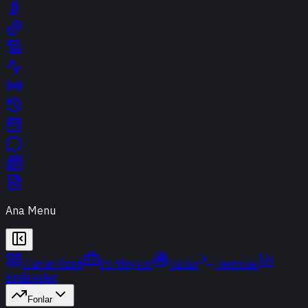
Ana Menu
Günün Özeti
Portföyüm
Radar
Terminal
Endeksler
Fonlar