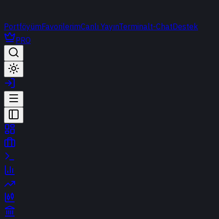
Portföyüm
Favorilerim
Canlı Yayın
Terminal
t-Chat
Destek
PRO