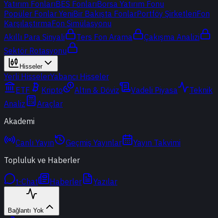
Yatırım Fonları
BES Fonları
Borsa Yatırım Fonu
Popüler Fonlar
Yeni
Bir Bakışta Fonlar
Portföy Şirketleri
Fon
Karşılaştırma
Fon Simülasyonu
Akıllı Para Sinyali
Ters Fon Arama
Çakışma Analizi
Sektör Rotasyonu
Hisseler
Yerli Hisseler
Yabancı Hisseler
ETF
Kripto
Altın & Döviz
Vadeli Piyasa
Teknik
Analiz
Araçlar
Akademi
Canlı Yayın
Geçmiş Yayınlar
Yayın Takvimi
Topluluk ve Haberler
t-Chat
Haberler
Yazılar
Bağlantı Yok