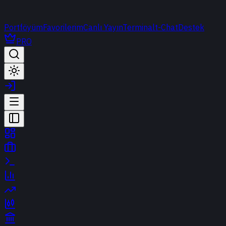
Portföyüm
Favorilerim
Canlı Yayın
Terminal
t-Chat
Destek
PRO