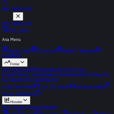
Giriş Yap
Kayıt Ol
Giriş Yap
Kayıt Ol
PRO Üyelik
Ana Menu
Günün Özeti
Portföyüm
Radar
Terminal
Endeksler
Fonlar
Yatırım Fonları
BES Fonları
Borsa Yatırım Fonu
Popüler Fonlar
Yeni
Bir Bakışta Fonlar
Portföy Şirketleri
Fon
Karşılaştırma
Fon Simülasyonu
Akıllı Para Sinyali
Ters Fon Arama
Çakışma Analizi
Sektör Rotasyonu
Hisseler
Yerli Hisseler
Yabancı Hisseler