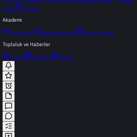
ETF
Kripto
Altın & Döviz
Vadeli Piyasa
Teknik
Analiz
Araçlar
Akademi
Canlı Yayın
Geçmiş Yayınlar
Yayın Takvimi
Topluluk ve Haberler
t-Chat
Haberler
Yazılar