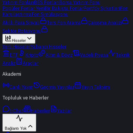
Yatırım Fonları
BES Fonları
Borsa Yatırım Fonu
Popüler Fonlar
Yeni
Bir Bakışta Fonlar
Portföy Şirketleri
Fon
Karşılaştırma
Fon Simülasyonu
Akıllı Para Sinyali
Ters Fon Arama
Çakışma Analizi
Sektör Rotasyonu
Hisseler
Yerli Hisseler
Yabancı Hisseler
ETF
Kripto
Altın & Döviz
Vadeli Piyasa
Teknik
Analiz
Araçlar
Akademi
Canlı Yayın
Geçmiş Yayınlar
Yayın Takvimi
Topluluk ve Haberler
t-Chat
Haberler
Yazılar
Bağlantı Yok