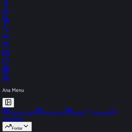
Ana Menu
Günün Özeti
Portföyüm
Radar
Terminal
Endeksler
Fonlar