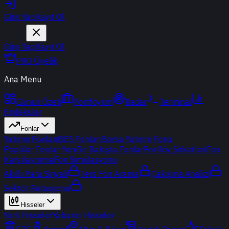
Giriş Yap
Kayıt Ol
Giriş Yap
Kayıt Ol
PRO Üyelik
Ana Menu
Günün Özeti
Portföyüm
Radar
Terminal
Endeksler
Fonlar
Yatırım Fonları
BES Fonları
Borsa Yatırım Fonu
Popüler Fonlar
Yeni
Bir Bakışta Fonlar
Portföy Şirketleri
Fon
Karşılaştırma
Fon Simülasyonu
Akıllı Para Sinyali
Ters Fon Arama
Çakışma Analizi
Sektör Rotasyonu
Hisseler
Yerli Hisseler
Yabancı Hisseler