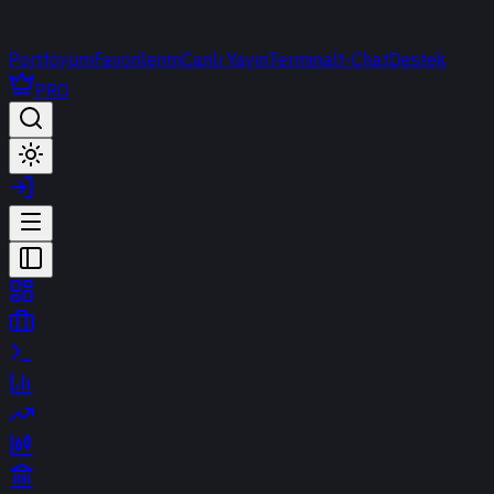
Portföyüm
Favorilerim
Canlı Yayın
Terminal
t-Chat
Destek
PRO