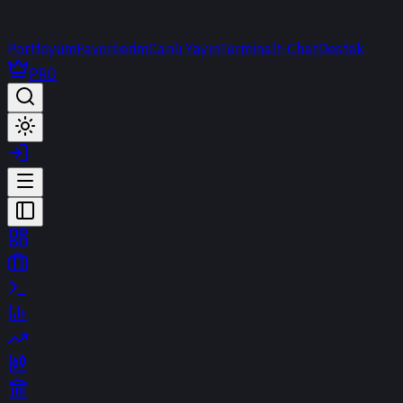
Portföyüm
Favorilerim
Canlı Yayın
Terminal
t-Chat
Destek
PRO