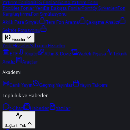
Yatırım Fonları
BES Fonları
Borsa Yatırım Fonu
Popüler Fonlar
Yeni
Bir Bakışta Fonlar
Portföy Şirketleri
Fon
Karşılaştırma
Fon Simülasyonu
Akıllı Para Sinyali
Ters Fon Arama
Çakışma Analizi
Sektör Rotasyonu
Hisseler
Yerli Hisseler
Yabancı Hisseler
ETF
Kripto
Altın & Döviz
Vadeli Piyasa
Teknik
Analiz
Araçlar
Akademi
Canlı Yayın
Geçmiş Yayınlar
Yayın Takvimi
Topluluk ve Haberler
t-Chat
Haberler
Yazılar
Bağlantı Yok