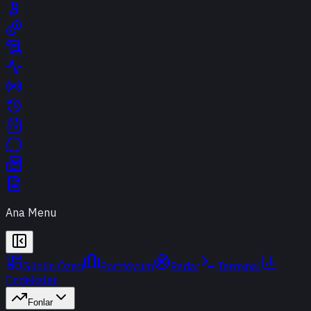
Ana Menu
Günün Özeti
Portföyüm
Radar
Terminal
Endeksler
Fonlar