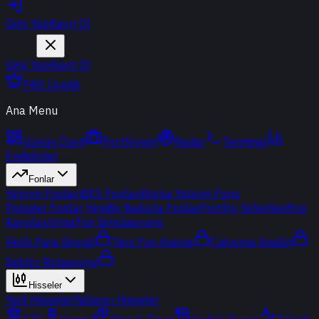
Giriş Yap
Kayıt Ol
Giriş Yap
Kayıt Ol
PRO Üyelik
Ana Menu
Günün Özeti
Portföyüm
Radar
Terminal
Endeksler
Fonlar
Yatırım Fonları
BES Fonları
Borsa Yatırım Fonu
Popüler Fonlar
Yeni
Bir Bakışta Fonlar
Portföy Şirketleri
Fon
Karşılaştırma
Fon Simülasyonu
Akıllı Para Sinyali
Ters Fon Arama
Çakışma Analizi
Sektör Rotasyonu
Hisseler
Yerli Hisseler
Yabancı Hisseler