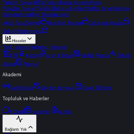
Yatırım Fonları
BES Fonları
Borsa Yatırım Fonu
Popüler Fonlar
Yeni
Bir Bakışta Fonlar
Portföy Şirketleri
Fon
Karşılaştırma
Fon Simülasyonu
Akıllı Para Sinyali
Ters Fon Arama
Çakışma Analizi
Sektör Rotasyonu
Hisseler
Yerli Hisseler
Yabancı Hisseler
ETF
Kripto
Altın & Döviz
Vadeli Piyasa
Teknik
Analiz
Araçlar
Akademi
Canlı Yayın
Geçmiş Yayınlar
Yayın Takvimi
Topluluk ve Haberler
t-Chat
Haberler
Yazılar
Bağlantı Yok