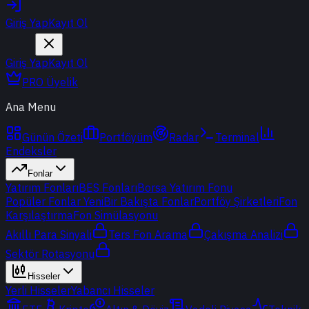
Giriş Yap
Kayıt Ol
Giriş Yap
Kayıt Ol
PRO Üyelik
Ana Menu
Günün Özeti
Portföyüm
Radar
Terminal
Endeksler
Fonlar
Yatırım Fonları
BES Fonları
Borsa Yatırım Fonu
Popüler Fonlar
Yeni
Bir Bakışta Fonlar
Portföy Şirketleri
Fon
Karşılaştırma
Fon Simülasyonu
Akıllı Para Sinyali
Ters Fon Arama
Çakışma Analizi
Sektör Rotasyonu
Hisseler
Yerli Hisseler
Yabancı Hisseler