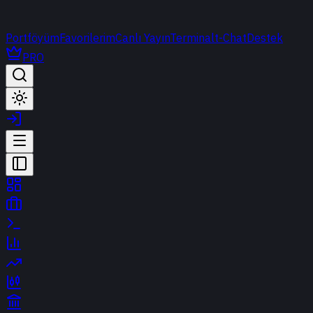
Portföyüm
Favorilerim
Canlı Yayın
Terminal
t-Chat
Destek
PRO