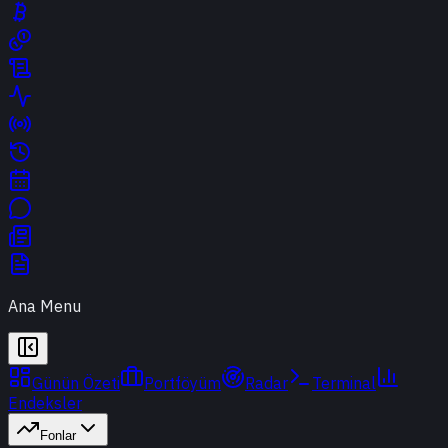
Ana Menu
Günün Özeti
Portföyüm
Radar
Terminal
Endeksler
Fonlar