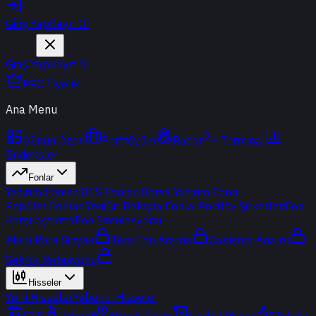
Giriş Yap
Kayıt Ol
Giriş Yap
Kayıt Ol
PRO Üyelik
Ana Menu
Günün Özeti
Portföyüm
Radar
Terminal
Endeksler
Fonlar
Yatırım Fonları
BES Fonları
Borsa Yatırım Fonu
Popüler Fonlar
Yeni
Bir Bakışta Fonlar
Portföy Şirketleri
Fon
Karşılaştırma
Fon Simülasyonu
Akıllı Para Sinyali
Ters Fon Arama
Çakışma Analizi
Sektör Rotasyonu
Hisseler
Yerli Hisseler
Yabancı Hisseler