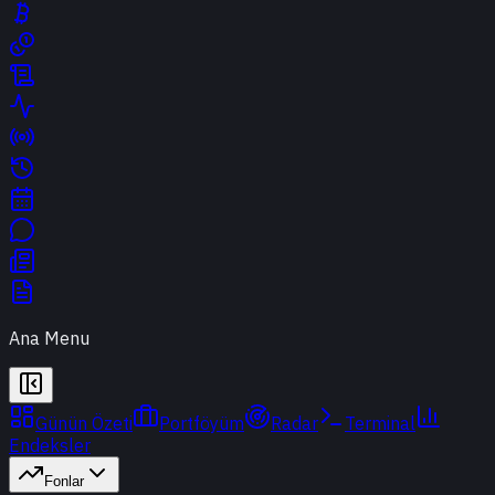
Ana Menu
Günün Özeti
Portföyüm
Radar
Terminal
Endeksler
Fonlar