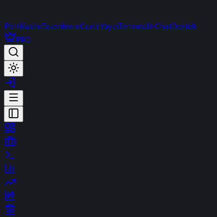
Portföyüm
Favorilerim
Canlı Yayın
Terminal
t-Chat
Destek
PRO