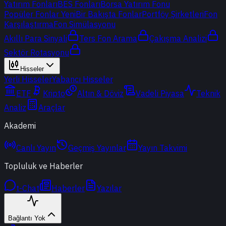
Yatırım Fonları
BES Fonları
Borsa Yatırım Fonu
Popüler Fonlar
Yeni
Bir Bakışta Fonlar
Portföy Şirketleri
Fon
Karşılaştırma
Fon Simülasyonu
Akıllı Para Sinyali
Ters Fon Arama
Çakışma Analizi
Sektör Rotasyonu
Hisseler
Yerli Hisseler
Yabancı Hisseler
ETF
Kripto
Altın & Döviz
Vadeli Piyasa
Teknik
Analiz
Araçlar
Akademi
Canlı Yayın
Geçmiş Yayınlar
Yayın Takvimi
Topluluk ve Haberler
t-Chat
Haberler
Yazılar
Bağlantı Yok