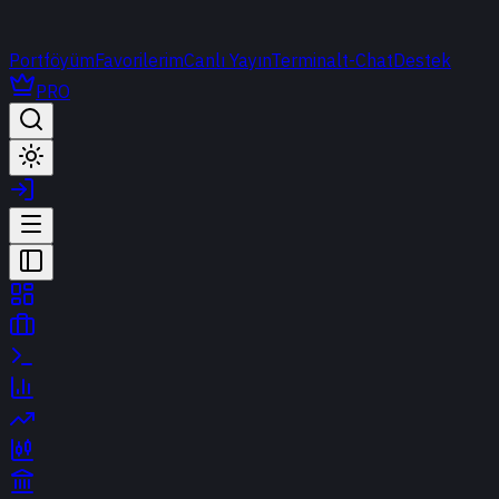
Portföyüm
Favorilerim
Canlı Yayın
Terminal
t-Chat
Destek
PRO