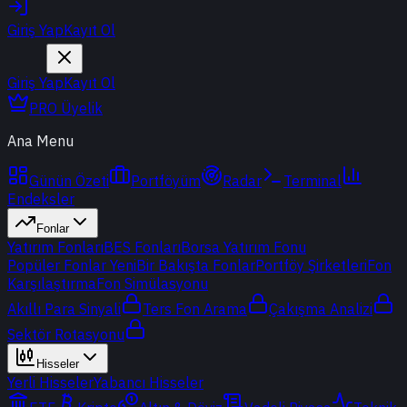
Giriş Yap
Kayıt Ol
Giriş Yap
Kayıt Ol
PRO Üyelik
Ana Menu
Günün Özeti
Portföyüm
Radar
Terminal
Endeksler
Fonlar
Yatırım Fonları
BES Fonları
Borsa Yatırım Fonu
Popüler Fonlar
Yeni
Bir Bakışta Fonlar
Portföy Şirketleri
Fon
Karşılaştırma
Fon Simülasyonu
Akıllı Para Sinyali
Ters Fon Arama
Çakışma Analizi
Sektör Rotasyonu
Hisseler
Yerli Hisseler
Yabancı Hisseler