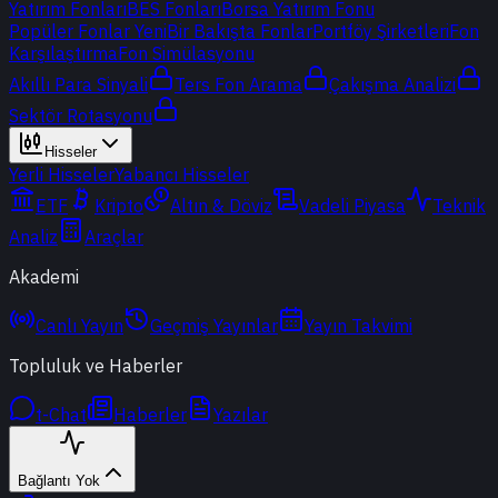
Yatırım Fonları
BES Fonları
Borsa Yatırım Fonu
Popüler Fonlar
Yeni
Bir Bakışta Fonlar
Portföy Şirketleri
Fon
Karşılaştırma
Fon Simülasyonu
Akıllı Para Sinyali
Ters Fon Arama
Çakışma Analizi
Sektör Rotasyonu
Hisseler
Yerli Hisseler
Yabancı Hisseler
ETF
Kripto
Altın & Döviz
Vadeli Piyasa
Teknik
Analiz
Araçlar
Akademi
Canlı Yayın
Geçmiş Yayınlar
Yayın Takvimi
Topluluk ve Haberler
t-Chat
Haberler
Yazılar
Bağlantı Yok