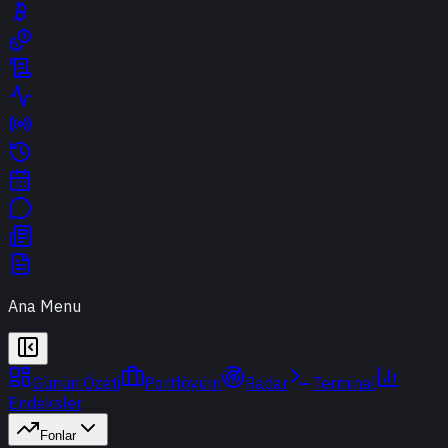
Ana Menu
Günün Özeti
Portföyüm
Radar
Terminal
Endeksler
Fonlar