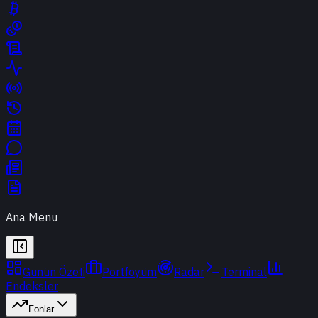
Ana Menu
Günün Özeti
Portföyüm
Radar
Terminal
Endeksler
Fonlar