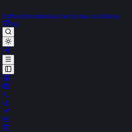
Portföyüm
Favorilerim
Canlı Yayın
Terminal
t-Chat
Destek
PRO