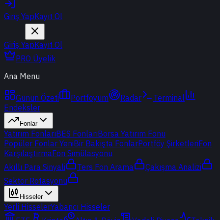
Giriş Yap
Kayıt Ol
Giriş Yap
Kayıt Ol
PRO Üyelik
Ana Menu
Günün Özeti
Portföyüm
Radar
Terminal
Endeksler
Fonlar
Yatırım Fonları
BES Fonları
Borsa Yatırım Fonu
Popüler Fonlar
Yeni
Bir Bakışta Fonlar
Portföy Şirketleri
Fon
Karşılaştırma
Fon Simülasyonu
Akıllı Para Sinyali
Ters Fon Arama
Çakışma Analizi
Sektör Rotasyonu
Hisseler
Yerli Hisseler
Yabancı Hisseler