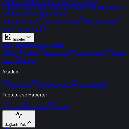
Yatırım Fonları
BES Fonları
Borsa Yatırım Fonu
Popüler Fonlar
Yeni
Bir Bakışta Fonlar
Portföy Şirketleri
Fon
Karşılaştırma
Fon Simülasyonu
Akıllı Para Sinyali
Ters Fon Arama
Çakışma Analizi
Sektör Rotasyonu
Hisseler
Yerli Hisseler
Yabancı Hisseler
ETF
Kripto
Altın & Döviz
Vadeli Piyasa
Teknik
Analiz
Araçlar
Akademi
Canlı Yayın
Geçmiş Yayınlar
Yayın Takvimi
Topluluk ve Haberler
t-Chat
Haberler
Yazılar
Bağlantı Yok