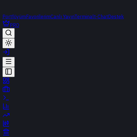
Portföyüm
Favorilerim
Canlı Yayın
Terminal
t-Chat
Destek
PRO