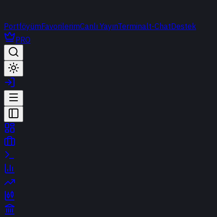
Portföyüm
Favorilerim
Canlı Yayın
Terminal
t-Chat
Destek
PRO