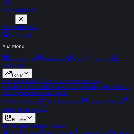
Giriş Yap
Kayıt Ol
Giriş Yap
Kayıt Ol
PRO Üyelik
Ana Menu
Günün Özeti
Portföyüm
Radar
Terminal
Endeksler
Fonlar
Yatırım Fonları
BES Fonları
Borsa Yatırım Fonu
Popüler Fonlar
Yeni
Bir Bakışta Fonlar
Portföy Şirketleri
Fon
Karşılaştırma
Fon Simülasyonu
Akıllı Para Sinyali
Ters Fon Arama
Çakışma Analizi
Sektör Rotasyonu
Hisseler
Yerli Hisseler
Yabancı Hisseler