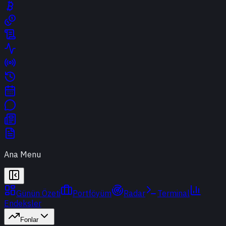
Ana Menu
Günün Özeti
Portföyüm
Radar
Terminal
Endeksler
Fonlar