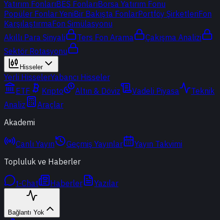
Yatırım Fonları
BES Fonları
Borsa Yatırım Fonu
Popüler Fonlar
Yeni
Bir Bakışta Fonlar
Portföy Şirketleri
Fon
Karşılaştırma
Fon Simülasyonu
Akıllı Para Sinyali
Ters Fon Arama
Çakışma Analizi
Sektör Rotasyonu
Hisseler
Yerli Hisseler
Yabancı Hisseler
ETF
Kripto
Altın & Döviz
Vadeli Piyasa
Teknik
Analiz
Araçlar
Akademi
Canlı Yayın
Geçmiş Yayınlar
Yayın Takvimi
Topluluk ve Haberler
t-Chat
Haberler
Yazılar
Bağlantı Yok