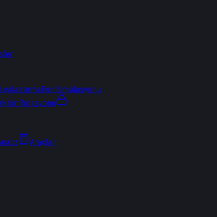
sler
arşılaştırma
Fon Simülasyonu
ektör Rotasyonu
Analiz
Araçlar