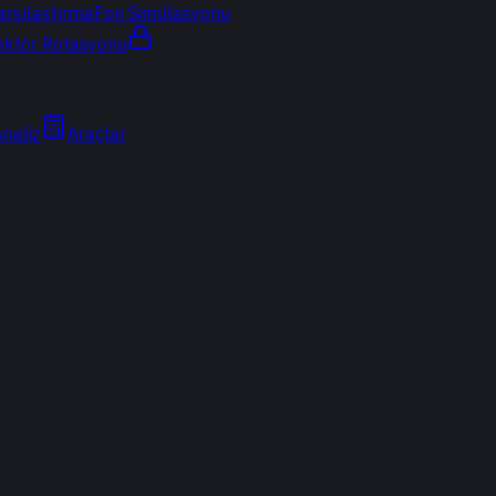
arşılaştırma
Fon Simülasyonu
ektör Rotasyonu
Analiz
Araçlar