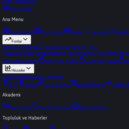
Giriş Yap
Kayıt Ol
PRO Üyelik
Ana Menu
Günün Özeti
Portföyüm
Radar
Terminal
Endek
Fonlar
Yatırım Fonları
BES Fonları
Borsa Yatırım Fonu
Popüler Fonlar
Yeni
Bir Bakışta Fonlar
Portföy Şirketleri
Fon K
Akıllı Para Sinyali
Ters Fon Arama
Çakışma Analizi
S
Hisseler
Yerli Hisseler
Yabancı Hisseler
ETF
Kripto
Altın & Döviz
Vadeli Piyasa
Teknik 
Akademi
Canlı Yayın
Geçmiş Yayınlar
Yayın Takvimi
Topluluk ve Haberler