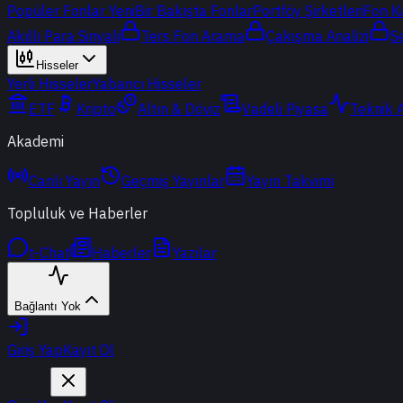
Popüler Fonlar
Yeni
Bir Bakışta Fonlar
Portföy Şirketleri
Fon K
Akıllı Para Sinyali
Ters Fon Arama
Çakışma Analizi
S
Hisseler
Yerli Hisseler
Yabancı Hisseler
ETF
Kripto
Altın & Döviz
Vadeli Piyasa
Teknik 
Akademi
Canlı Yayın
Geçmiş Yayınlar
Yayın Takvimi
Topluluk ve Haberler
t-Chat
Haberler
Yazılar
Bağlantı Yok
Giriş Yap
Kayıt Ol