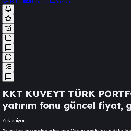
t-Chat
Haberler
Yazılar
KKT
KUVEYT TÜRK PORTFÖ
yatırım fonu güncel fiyat, g
Yukleniyor...
Piyasaları her yerden takip edin. Veriler, analizler ve daha faz