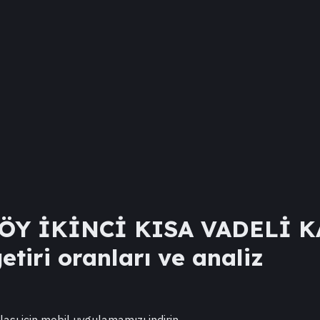
Y İKİNCİ KISA VADELİ KA
etiri oranları ve analiz
lası için mobil uygulamamızı indirin.