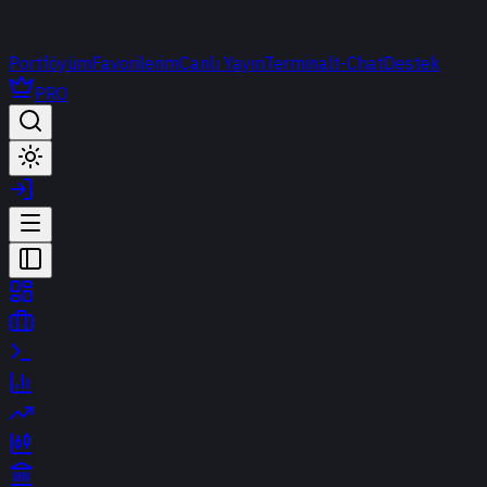
Portföyüm
Favorilerim
Canlı Yayın
Terminal
t-Chat
Destek
PRO