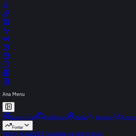
Ana Menu
Günün Özeti
Portföyüm
Radar
Terminal
Endek
Fonlar
Yatırım Fonları
BES Fonları
Borsa Yatırım Fonu