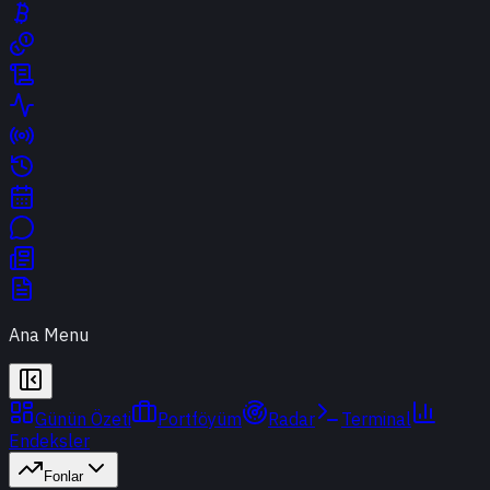
Ana Menu
Günün Özeti
Portföyüm
Radar
Terminal
Endeksler
Fonlar