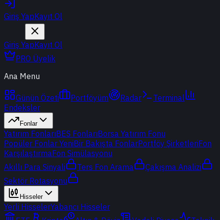
Giriş Yap
Kayıt Ol
Giriş Yap
Kayıt Ol
PRO Üyelik
Ana Menu
Günün Özeti
Portföyüm
Radar
Terminal
Endeksler
Fonlar
Yatırım Fonları
BES Fonları
Borsa Yatırım Fonu
Popüler Fonlar
Yeni
Bir Bakışta Fonlar
Portföy Şirketleri
Fon
Karşılaştırma
Fon Simülasyonu
Akıllı Para Sinyali
Ters Fon Arama
Çakışma Analizi
Sektör Rotasyonu
Hisseler
Yerli Hisseler
Yabancı Hisseler