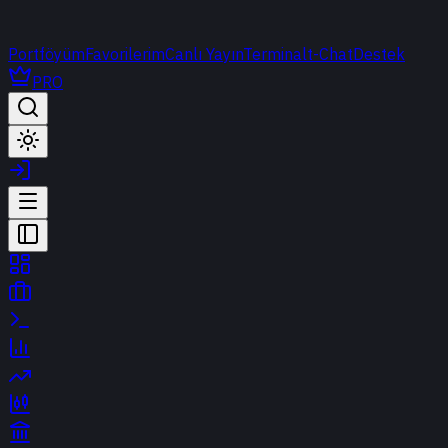
Portföyüm
Favorilerim
Canlı Yayın
Terminal
t-Chat
Destek
PRO