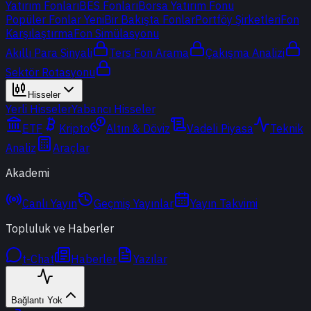
Yatırım Fonları
BES Fonları
Borsa Yatırım Fonu
Popüler Fonlar
Yeni
Bir Bakışta Fonlar
Portföy Şirketleri
Fon
Karşılaştırma
Fon Simülasyonu
Akıllı Para Sinyali
Ters Fon Arama
Çakışma Analizi
Sektör Rotasyonu
Hisseler
Yerli Hisseler
Yabancı Hisseler
ETF
Kripto
Altın & Döviz
Vadeli Piyasa
Teknik
Analiz
Araçlar
Akademi
Canlı Yayın
Geçmiş Yayınlar
Yayın Takvimi
Topluluk ve Haberler
t-Chat
Haberler
Yazılar
Bağlantı Yok