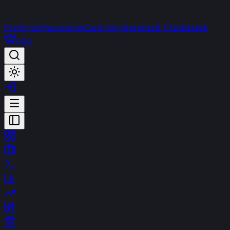
Portföyüm
Favorilerim
Canlı Yayın
Terminal
t-Chat
Destek
PRO