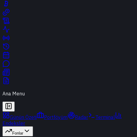
Ana Menu
Günün Özeti
Portföyüm
Radar
Terminal
Endeksler
Fonlar