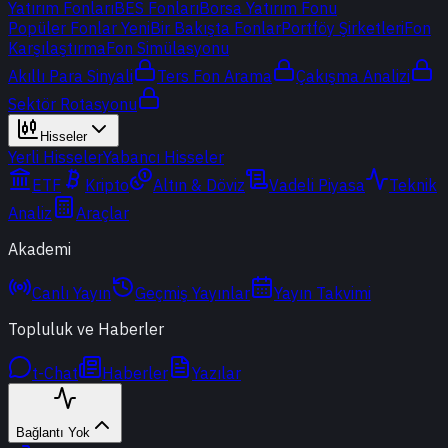
Yatırım Fonları
BES Fonları
Borsa Yatırım Fonu
Popüler Fonlar
Yeni
Bir Bakışta Fonlar
Portföy Şirketleri
Fon
Karşılaştırma
Fon Simülasyonu
Akıllı Para Sinyali
Ters Fon Arama
Çakışma Analizi
Sektör Rotasyonu
Hisseler
Yerli Hisseler
Yabancı Hisseler
ETF
Kripto
Altın & Döviz
Vadeli Piyasa
Teknik
Analiz
Araçlar
Akademi
Canlı Yayın
Geçmiş Yayınlar
Yayın Takvimi
Topluluk ve Haberler
t-Chat
Haberler
Yazılar
Bağlantı Yok