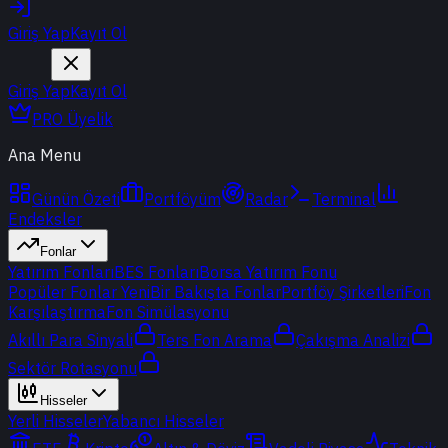
Giriş Yap
Kayıt Ol
Giriş Yap
Kayıt Ol
PRO Üyelik
Ana Menu
Günün Özeti
Portföyüm
Radar
Terminal
Endeksler
Fonlar
Yatırım Fonları
BES Fonları
Borsa Yatırım Fonu
Popüler Fonlar
Yeni
Bir Bakışta Fonlar
Portföy Şirketleri
Fon
Karşılaştırma
Fon Simülasyonu
Akıllı Para Sinyali
Ters Fon Arama
Çakışma Analizi
Sektör Rotasyonu
Hisseler
Yerli Hisseler
Yabancı Hisseler