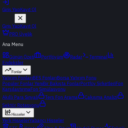
Giriş Yap
Kayıt Ol
Giriş Yap
Kayıt Ol
PRO Üyelik
Ana Menu
Günün Özeti
Portföyüm
Radar
Terminal
Endeksler
Fonlar
Yatırım Fonları
BES Fonları
Borsa Yatırım Fonu
Popüler Fonlar
Yeni
Bir Bakışta Fonlar
Portföy Şirketleri
Fon
Karşılaştırma
Fon Simülasyonu
Akıllı Para Sinyali
Ters Fon Arama
Çakışma Analizi
Sektör Rotasyonu
Hisseler
Yerli Hisseler
Yabancı Hisseler