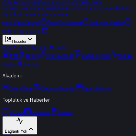
Yatırım Fonları
BES Fonları
Borsa Yatırım Fonu
Popüler Fonlar
Yeni
Bir Bakışta Fonlar
Portföy Şirketleri
Fon
Karşılaştırma
Fon Simülasyonu
Akıllı Para Sinyali
Ters Fon Arama
Çakışma Analizi
Sektör Rotasyonu
Hisseler
Yerli Hisseler
Yabancı Hisseler
ETF
Kripto
Altın & Döviz
Vadeli Piyasa
Teknik
Analiz
Araçlar
Akademi
Canlı Yayın
Geçmiş Yayınlar
Yayın Takvimi
Topluluk ve Haberler
t-Chat
Haberler
Yazılar
Bağlantı Yok