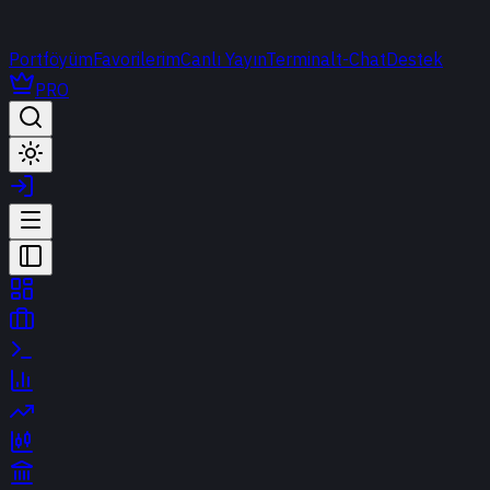
Portföyüm
Favorilerim
Canlı Yayın
Terminal
t-Chat
Destek
PRO