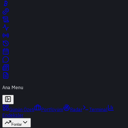
Ana Menu
Günün Özeti
Portföyüm
Radar
Terminal
Endeksler
Fonlar