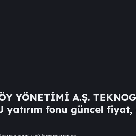
ÖY YÖNETİMİ A.Ş. TEKNO
U
yatırım fonu güncel fiyat, 
lası için mobil uygulamamızı indirin.