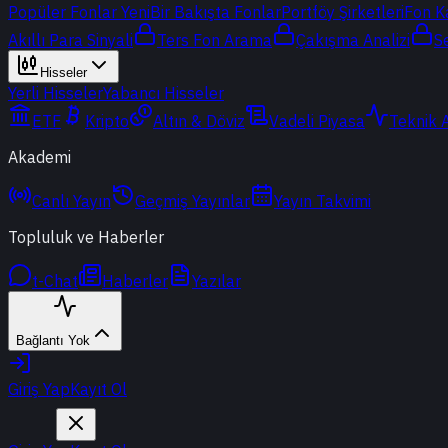
Popüler Fonlar
Yeni
Bir Bakışta Fonlar
Portföy Şirketleri
Fon K
Akıllı Para Sinyali
Ters Fon Arama
Çakışma Analizi
S
Hisseler
Yerli Hisseler
Yabancı Hisseler
ETF
Kripto
Altın & Döviz
Vadeli Piyasa
Teknik 
Akademi
Canlı Yayın
Geçmiş Yayınlar
Yayın Takvimi
Topluluk ve Haberler
t-Chat
Haberler
Yazılar
Bağlantı Yok
Giriş Yap
Kayıt Ol