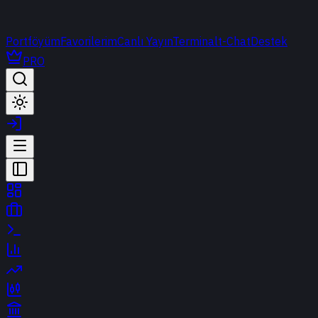
Portföyüm
Favorilerim
Canlı Yayın
Terminal
t-Chat
Destek
PRO