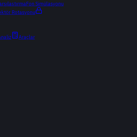
arşılaştırma
Fon Simülasyonu
ektör Rotasyonu
Analiz
Araçlar