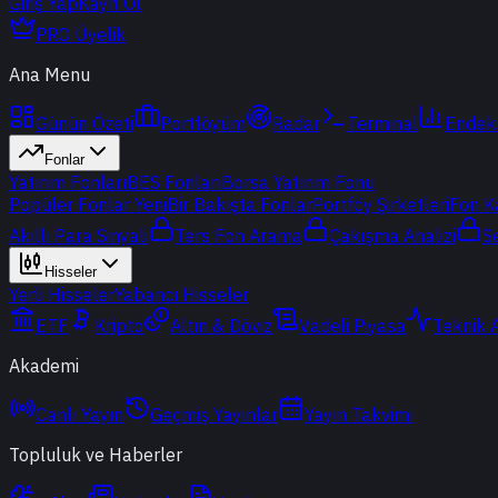
Giriş Yap
Kayıt Ol
PRO Üyelik
Ana Menu
Günün Özeti
Portföyüm
Radar
Terminal
Endek
Fonlar
Yatırım Fonları
BES Fonları
Borsa Yatırım Fonu
Popüler Fonlar
Yeni
Bir Bakışta Fonlar
Portföy Şirketleri
Fon K
Akıllı Para Sinyali
Ters Fon Arama
Çakışma Analizi
S
Hisseler
Yerli Hisseler
Yabancı Hisseler
ETF
Kripto
Altın & Döviz
Vadeli Piyasa
Teknik 
Akademi
Canlı Yayın
Geçmiş Yayınlar
Yayın Takvimi
Topluluk ve Haberler