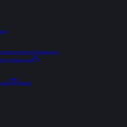
sler
arşılaştırma
Fon Simülasyonu
ektör Rotasyonu
Analiz
Araçlar