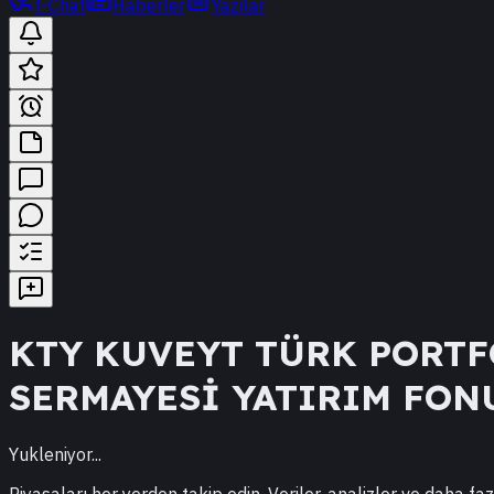
t-Chat
Haberler
Yazılar
KTY
KUVEYT TÜRK PORTF
SERMAYESİ YATIRIM FON
Yukleniyor...
Piyasaları her yerden takip edin. Veriler, analizler ve daha faz