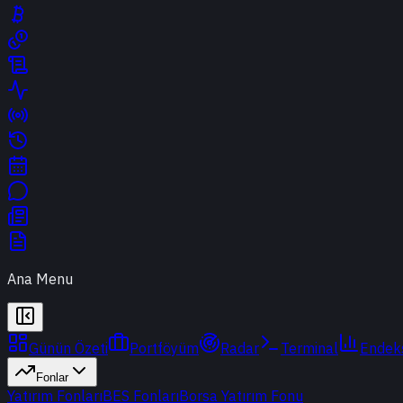
Ana Menu
Günün Özeti
Portföyüm
Radar
Terminal
Endek
Fonlar
Yatırım Fonları
BES Fonları
Borsa Yatırım Fonu