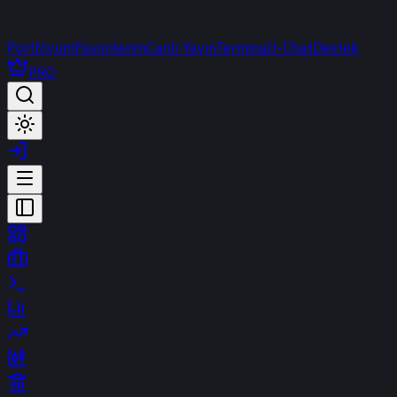
Portföyüm
Favorilerim
Canlı Yayın
Terminal
t-Chat
Destek
PRO