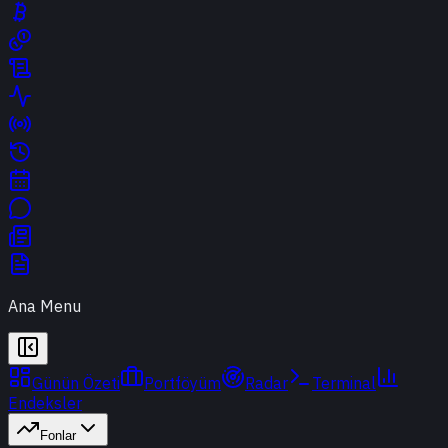
Ana Menu
Günün Özeti
Portföyüm
Radar
Terminal
Endeksler
Fonlar