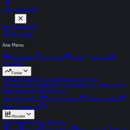
Giriş Yap
Kayıt Ol
Giriş Yap
Kayıt Ol
PRO Üyelik
Ana Menu
Günün Özeti
Portföyüm
Radar
Terminal
Endeksler
Fonlar
Yatırım Fonları
BES Fonları
Borsa Yatırım Fonu
Popüler Fonlar
Yeni
Bir Bakışta Fonlar
Portföy Şirketleri
Fon
Karşılaştırma
Fon Simülasyonu
Akıllı Para Sinyali
Ters Fon Arama
Çakışma Analizi
Sektör Rotasyonu
Hisseler
Yerli Hisseler
Yabancı Hisseler