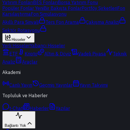
Yatırım Fonları
BES Fonları
Borsa Yatırım Fonu
Popüler Fonlar
Yeni
Bir Bakışta Fonlar
Portföy Şirketleri
Fon
Karşılaştırma
Fon Simülasyonu
Akıllı Para Sinyali
Ters Fon Arama
Çakışma Analizi
Sektör Rotasyonu
Hisseler
Yerli Hisseler
Yabancı Hisseler
ETF
Kripto
Altın & Döviz
Vadeli Piyasa
Teknik
Analiz
Araçlar
Akademi
Canlı Yayın
Geçmiş Yayınlar
Yayın Takvimi
Topluluk ve Haberler
t-Chat
Haberler
Yazılar
Bağlantı Yok