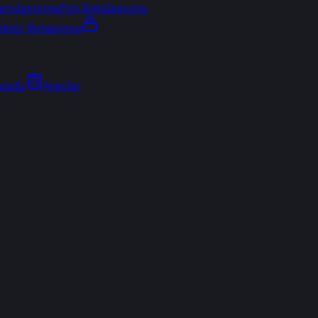
arşılaştırma
Fon Simülasyonu
ektör Rotasyonu
Analiz
Araçlar