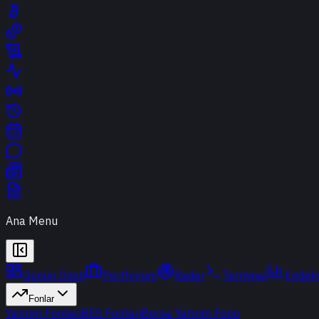
Ana Menu
Günün Özeti
Portföyüm
Radar
Terminal
Endek
Fonlar
Yatırım Fonları
BES Fonları
Borsa Yatırım Fonu