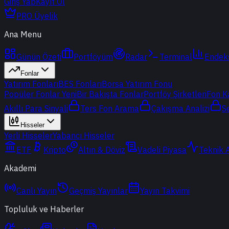
Giriş Yap
Kayıt Ol
PRO Üyelik
Ana Menu
Günün Özeti
Portföyüm
Radar
Terminal
Endek
Fonlar
Yatırım Fonları
BES Fonları
Borsa Yatırım Fonu
Popüler Fonlar
Yeni
Bir Bakışta Fonlar
Portföy Şirketleri
Fon K
Akıllı Para Sinyali
Ters Fon Arama
Çakışma Analizi
S
Hisseler
Yerli Hisseler
Yabancı Hisseler
ETF
Kripto
Altın & Döviz
Vadeli Piyasa
Teknik 
Akademi
Canlı Yayın
Geçmiş Yayınlar
Yayın Takvimi
Topluluk ve Haberler