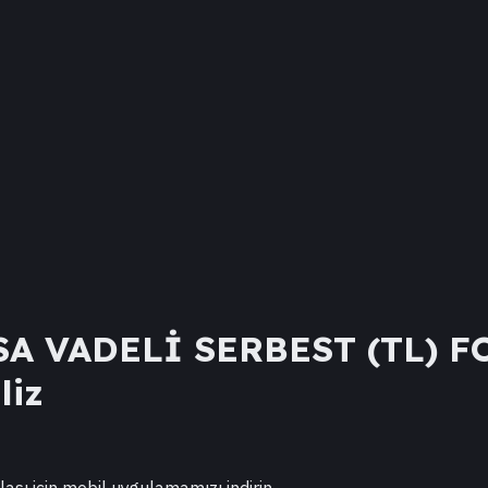
A VADELİ SERBEST (TL) F
liz
lası için mobil uygulamamızı indirin.