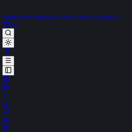
Portföyüm
Favorilerim
Canlı Yayın
Terminal
t-Chat
Destek
PRO