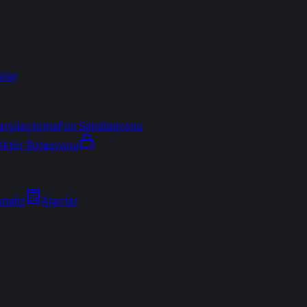
sler
arşılaştırma
Fon Simülasyonu
ektör Rotasyonu
Analiz
Araçlar