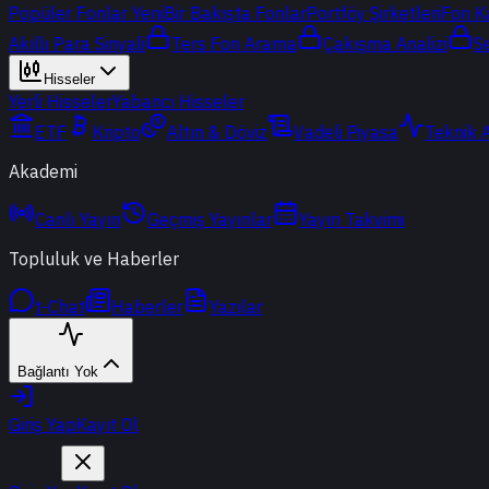
Popüler Fonlar
Yeni
Bir Bakışta Fonlar
Portföy Şirketleri
Fon K
Akıllı Para Sinyali
Ters Fon Arama
Çakışma Analizi
S
Hisseler
Yerli Hisseler
Yabancı Hisseler
ETF
Kripto
Altın & Döviz
Vadeli Piyasa
Teknik 
Akademi
Canlı Yayın
Geçmiş Yayınlar
Yayın Takvimi
Topluluk ve Haberler
t-Chat
Haberler
Yazılar
Bağlantı Yok
Giriş Yap
Kayıt Ol