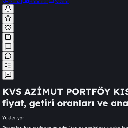
t-Chat
Haberler
Yazılar
KVS
AZİMUT PORTFÖY KIS
fiyat, getiri oranları ve ana
Yukleniyor...
Piyasaları her yerden takip edin. Veriler, analizler ve daha faz