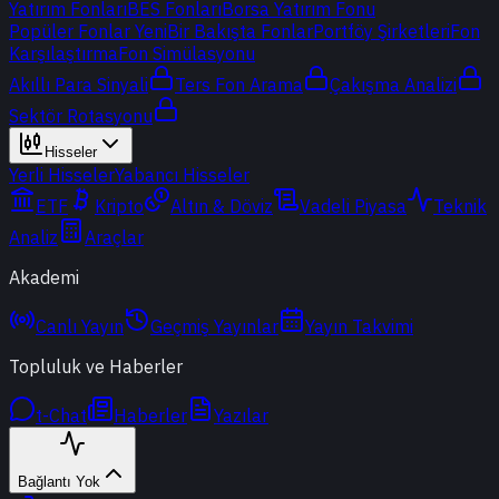
Yatırım Fonları
BES Fonları
Borsa Yatırım Fonu
Popüler Fonlar
Yeni
Bir Bakışta Fonlar
Portföy Şirketleri
Fon
Karşılaştırma
Fon Simülasyonu
Akıllı Para Sinyali
Ters Fon Arama
Çakışma Analizi
Sektör Rotasyonu
Hisseler
Yerli Hisseler
Yabancı Hisseler
ETF
Kripto
Altın & Döviz
Vadeli Piyasa
Teknik
Analiz
Araçlar
Akademi
Canlı Yayın
Geçmiş Yayınlar
Yayın Takvimi
Topluluk ve Haberler
t-Chat
Haberler
Yazılar
Bağlantı Yok