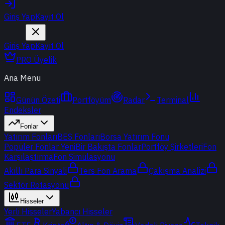
Giriş Yap
Kayıt Ol
Giriş Yap
Kayıt Ol
PRO Üyelik
Ana Menu
Günün Özeti
Portföyüm
Radar
Terminal
Endeksler
Fonlar
Yatırım Fonları
BES Fonları
Borsa Yatırım Fonu
Popüler Fonlar
Yeni
Bir Bakışta Fonlar
Portföy Şirketleri
Fon
Karşılaştırma
Fon Simülasyonu
Akıllı Para Sinyali
Ters Fon Arama
Çakışma Analizi
Sektör Rotasyonu
Hisseler
Yerli Hisseler
Yabancı Hisseler