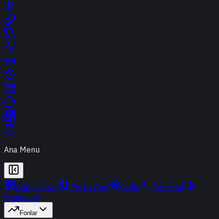
Ana Menu
Günün Özeti
Portföyüm
Radar
Terminal
Endeksler
Fonlar