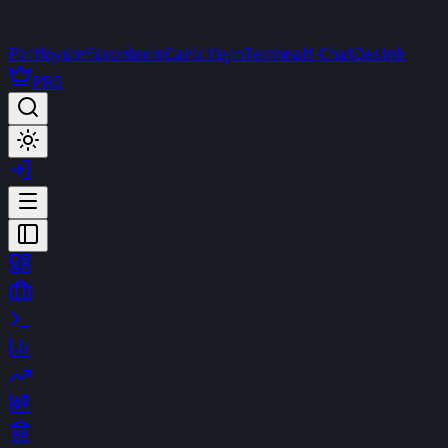
Portföyüm
Favorilerim
Canlı Yayın
Terminal
t-Chat
Destek
PRO