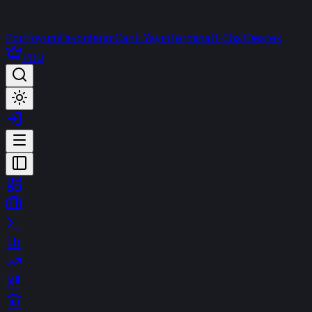
Portföyüm
Favorilerim
Canlı Yayın
Terminal
t-Chat
Destek
PRO