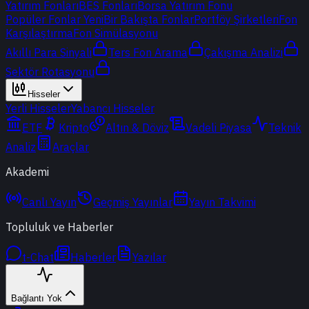
Yatırım Fonları
BES Fonları
Borsa Yatırım Fonu
Popüler Fonlar
Yeni
Bir Bakışta Fonlar
Portföy Şirketleri
Fon
Karşılaştırma
Fon Simülasyonu
Akıllı Para Sinyali
Ters Fon Arama
Çakışma Analizi
Sektör Rotasyonu
Hisseler
Yerli Hisseler
Yabancı Hisseler
ETF
Kripto
Altın & Döviz
Vadeli Piyasa
Teknik
Analiz
Araçlar
Akademi
Canlı Yayın
Geçmiş Yayınlar
Yayın Takvimi
Topluluk ve Haberler
t-Chat
Haberler
Yazılar
Bağlantı Yok