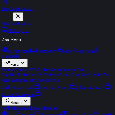
Giriş Yap
Kayıt Ol
Giriş Yap
Kayıt Ol
PRO Üyelik
Ana Menu
Günün Özeti
Portföyüm
Radar
Terminal
Endeksler
Fonlar
Yatırım Fonları
BES Fonları
Borsa Yatırım Fonu
Popüler Fonlar
Yeni
Bir Bakışta Fonlar
Portföy Şirketleri
Fon
Karşılaştırma
Fon Simülasyonu
Akıllı Para Sinyali
Ters Fon Arama
Çakışma Analizi
Sektör Rotasyonu
Hisseler
Yerli Hisseler
Yabancı Hisseler