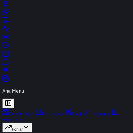
Ana Menu
Günün Özeti
Portföyüm
Radar
Terminal
Endeksler
Fonlar