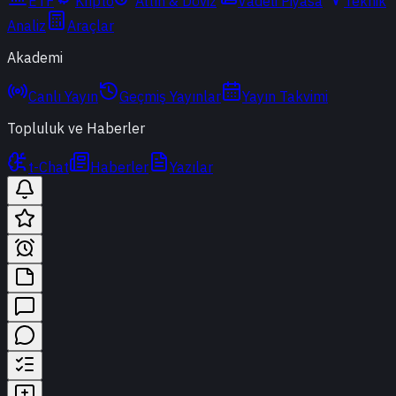
ETF
Kripto
Altın & Döviz
Vadeli Piyasa
Teknik
Analiz
Araçlar
Akademi
Canlı Yayın
Geçmiş Yayınlar
Yayın Takvimi
Topluluk ve Haberler
t-Chat
Haberler
Yazılar