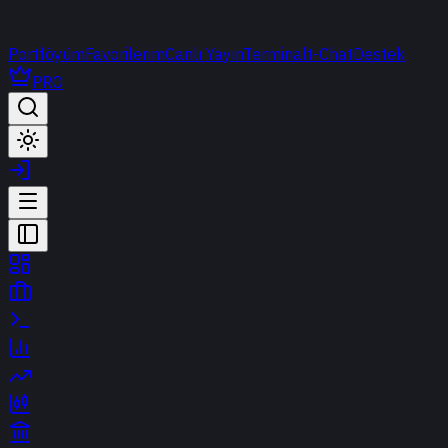
Portföyüm
Favorilerim
Canlı Yayın
Terminal
t-Chat
Destek
PRO