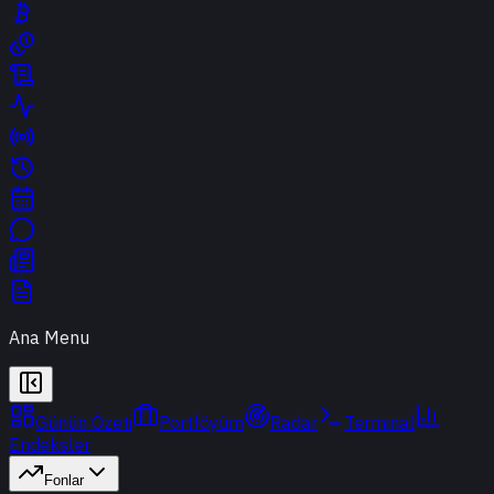
Ana Menu
Günün Özeti
Portföyüm
Radar
Terminal
Endeksler
Fonlar