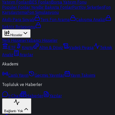
Yatırım Fonları
BES Fonları
Borsa Yatırım Fonu
Popüler Fonlar
Yeni
Bir Bakışta Fonlar
Portföy Şirketleri
Fon
Karşılaştırma
Fon Simülasyonu
Akıllı Para Sinyali
Ters Fon Arama
Çakışma Analizi
Sektör Rotasyonu
Hisseler
Yerli Hisseler
Yabancı Hisseler
ETF
Kripto
Altın & Döviz
Vadeli Piyasa
Teknik
Analiz
Araçlar
Akademi
Canlı Yayın
Geçmiş Yayınlar
Yayın Takvimi
Topluluk ve Haberler
t-Chat
Haberler
Yazılar
Bağlantı Yok