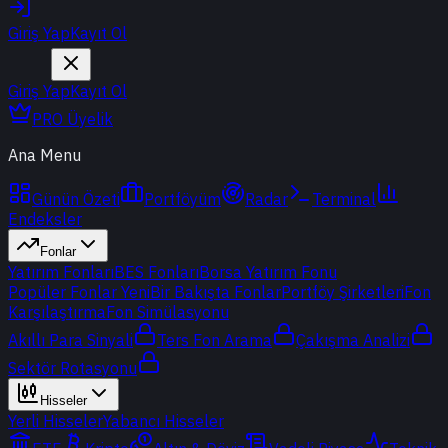
Giriş Yap
Kayıt Ol
Giriş Yap
Kayıt Ol
PRO Üyelik
Ana Menu
Günün Özeti
Portföyüm
Radar
Terminal
Endeksler
Fonlar
Yatırım Fonları
BES Fonları
Borsa Yatırım Fonu
Popüler Fonlar
Yeni
Bir Bakışta Fonlar
Portföy Şirketleri
Fon
Karşılaştırma
Fon Simülasyonu
Akıllı Para Sinyali
Ters Fon Arama
Çakışma Analizi
Sektör Rotasyonu
Hisseler
Yerli Hisseler
Yabancı Hisseler