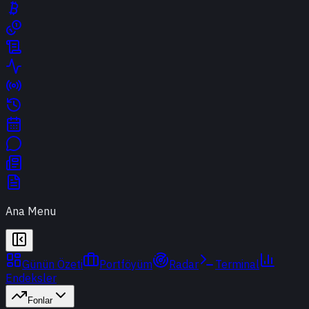
Ana Menu
Günün Özeti
Portföyüm
Radar
Terminal
Endeksler
Fonlar