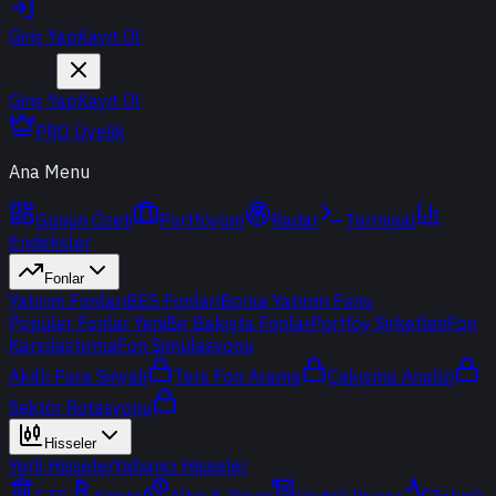
Giriş Yap
Kayıt Ol
Giriş Yap
Kayıt Ol
PRO Üyelik
Ana Menu
Günün Özeti
Portföyüm
Radar
Terminal
Endeksler
Fonlar
Yatırım Fonları
BES Fonları
Borsa Yatırım Fonu
Popüler Fonlar
Yeni
Bir Bakışta Fonlar
Portföy Şirketleri
Fon
Karşılaştırma
Fon Simülasyonu
Akıllı Para Sinyali
Ters Fon Arama
Çakışma Analizi
Sektör Rotasyonu
Hisseler
Yerli Hisseler
Yabancı Hisseler