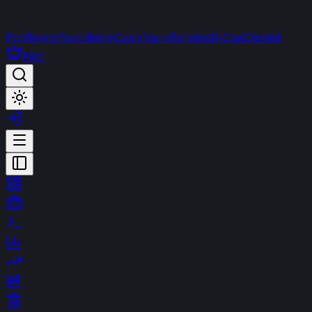
Portföyüm
Favorilerim
Canlı Yayın
Terminal
t-Chat
Destek
PRO