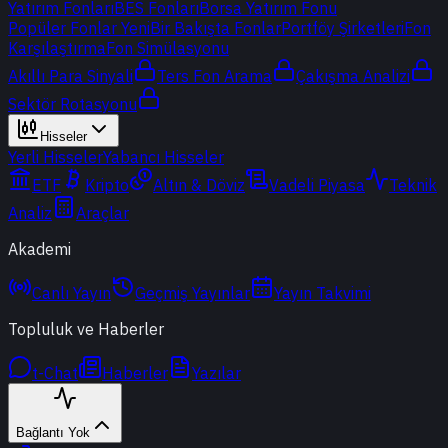
Yatırım Fonları
BES Fonları
Borsa Yatırım Fonu
Popüler Fonlar
Yeni
Bir Bakışta Fonlar
Portföy Şirketleri
Fon
Karşılaştırma
Fon Simülasyonu
Akıllı Para Sinyali
Ters Fon Arama
Çakışma Analizi
Sektör Rotasyonu
Hisseler
Yerli Hisseler
Yabancı Hisseler
ETF
Kripto
Altın & Döviz
Vadeli Piyasa
Teknik
Analiz
Araçlar
Akademi
Canlı Yayın
Geçmiş Yayınlar
Yayın Takvimi
Topluluk ve Haberler
t-Chat
Haberler
Yazılar
Bağlantı Yok